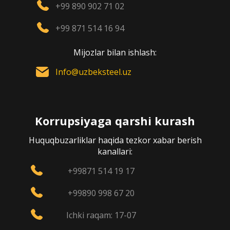
+99 890 902 71 02
+99 871 514 16 94
Mijozlar bilan ishlash:
Info@uzbeksteel.uz
Korrupsiyaga qarshi kurash
Huquqbuzarliklar haqida tezkor xabar berish
kanallari:
+99871 514 19 17
+99890 998 67 20
Ichki raqam: 17-07