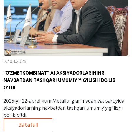
22.04.2025
“O‘ZMETKOMBINAT” AJ AKSIYADORLARINING
NAVBATDAN TASHQARI UMUMIY YIG‘ILISHI BO‘LIB
O‘TDI
2025-yil 22-aprel kuni Metallurglar madaniyat saroyida
aksiyadorlarning navbatdan tashqari umumiy yig‘ilishi
bo‘lib o‘tdi.
Batafsil