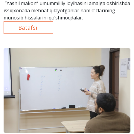
“Yashil makon” umummilliy loyihasini amalga oshirishda
issiqxonada mehnat qilayotganlar ham o‘zlarining
munosib hissalarini qo‘shmoqdalar.
Batafsil