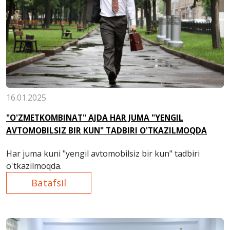
16.01.2025
"O'ZMETKOMBINAT" AJDA HAR JUMA "YENGIL
AVTOMOBILSIZ BIR KUN" TADBIRI O'TKAZILMOQDA
Har juma kuni "yengil avtomobilsiz bir kun" tadbiri
o'tkazilmoqda.
Batafsil