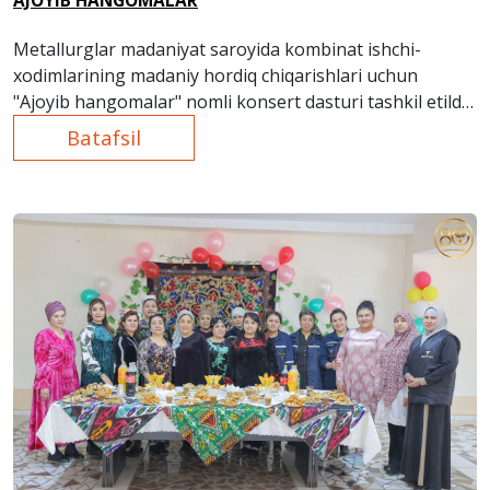
AJOYIB HANGOMALAR
Metallurglar madaniyat saroyida kombinat ishchi-
xodimlarining madaniy hordiq chiqarishlari uchun
"Ajoyib hangomalar" nomli konsert dasturi tashkil etildi.
Batafsil