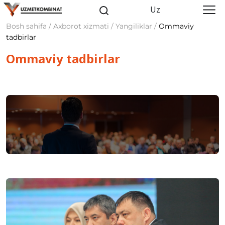
Uz
Bosh sahifa / Axborot xizmati / Yangiliklar /
Ommaviy
tadbirlar
Ommaviy tadbirlar