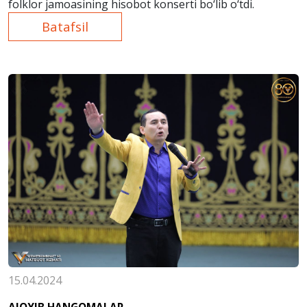
folklor jamoasining hisobot konserti bo‘lib o‘tdi.
Batafsil
15.04.2024