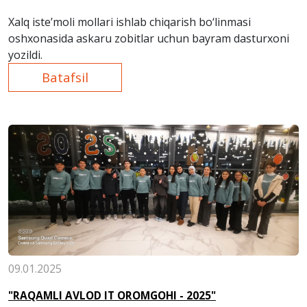
Xalq iste’moli mollari ishlab chiqarish bo‘linmasi
oshxonasida askaru zobitlar uchun bayram dasturxoni
yozildi.
Batafsil
09.01.2025
"RAQAMLI AVLOD IT OROMGOHI - 2025"