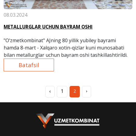
08.03.2024
METALLURGLAR UCHUN BAYRAM OSHI
"O‘zmetkombinat" AJning 80 yillik yubiley bayrami
hamda 8-mart - Xalqaro xotin-qizlar kuni munosabati
bilan metallurglar uchun bayram oshi tashkillashtirildi.
Batafsil
‹
1
2
›