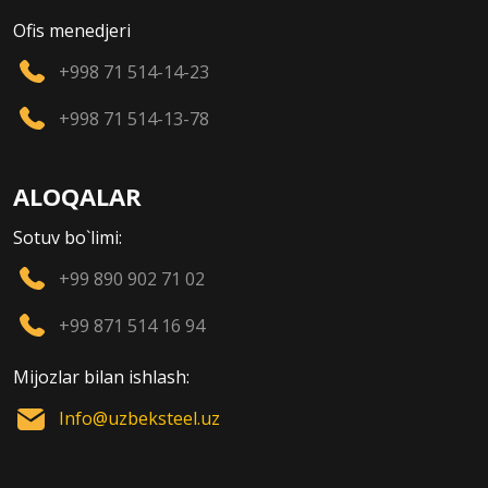
Ofis menedjeri
+998 71 514-14-23
+998 71 514-13-78
ALOQALAR
Sotuv bo`limi:
+99 890 902 71 02
+99 871 514 16 94
Mijozlar bilan ishlash:
Info@uzbeksteel.uz