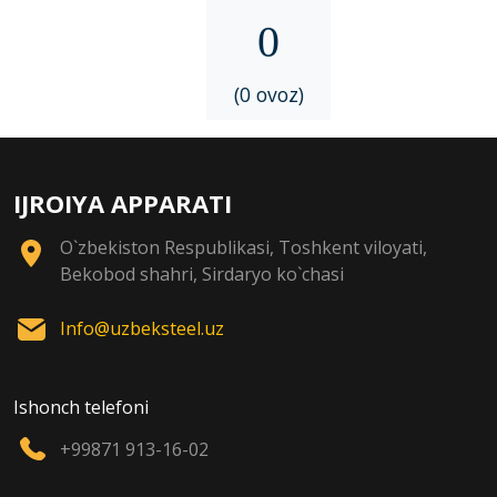
0
(0 ovoz)
IJROIYA APPARATI
O`zbekiston Respublikasi, Toshkent viloyati,
Bekobod shahri, Sirdaryo ko`chasi
Info@uzbeksteel.uz
Ishonch telefoni
+99871 913-16-02