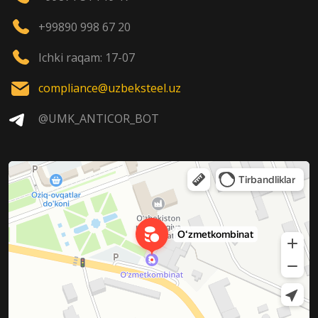
+99890 998 67 20
Ichki raqam: 17-07
compliance@uzbeksteel.uz
@UMK_ANTICOR_BOT