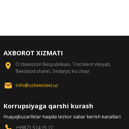
AXBOROT XIZMATI
O`zbekiston Respublikasi, Toshkent viloyati,
Bekobod shahri, Sirdaryo ko`chasi
Info@uzbeksteel.uz
Korrupsiyaga qarshi kurash
Huquqbuzarliklar haqida tezkor xabar berish kanallari:
+99871 514 19 17