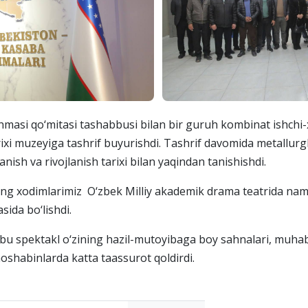
asi qo‘mitasi tashabbusi bilan bir guruh kombinat ishchi-
ixi muzeyiga tashrif buyurishdi. Tashrif davomida metallur
ish va rivojlanish tarixi bilan yaqindan tanishishdi.
ng xodimlarimiz O‘zbek Milliy akademik drama teatrida namo
ida bo‘lishdi.
bu spektakl o‘zining hazil-mutoyibaga boy sahnalari, muhab
moshabinlarda katta taassurot qoldirdi.