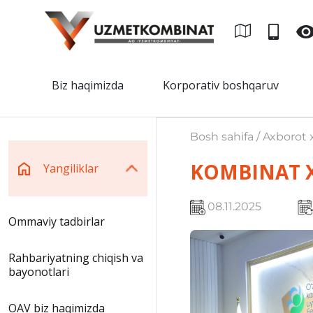
Biz haqimizda
Korporativ boshqaruv
Bosh sahifa / Axborot x
KOMBINAT X
Yangiliklar
08.11.2025
Ommaviy tadbirlar
Rahbariyatning chiqish va
bayonotlari
OAV biz haqimizda