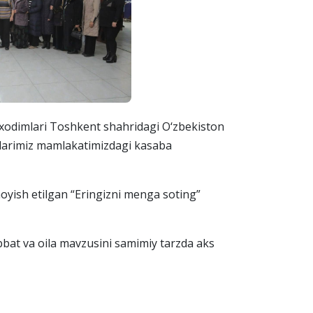
xodimlari Toshkent shahridagi O‘zbekiston
glarimiz mamlakatimizdagi kasaba
yish etilgan “Eringizni menga soting”
bat va oila mavzusini samimiy tarzda aks