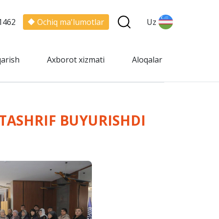
1462
Ochiq ma'lumotlar
Uz
qarish
Axborot xizmati
Aloqalar
TASHRIF BUYURISHDI