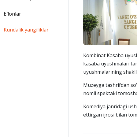
E`lonlar
Kundalik yangiliklar
Kombinat Kasaba uyushm
kasaba uyushmalari tar
uyushmalarining shakllan
Muzeyga tashrifdan so‘
nomli spektakl tomoshas
Komediya janridagi ush
ettirgan ijrosi bilan to