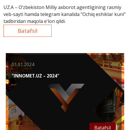
UZ.A – O‘zbekiston Milliy axborot agentligining rasmiy
veb-sayti hamda telegram kanalida "Ochiq eshiklar kuni"
tadbiridan maqola e'lon qildi.
Batafsil
01.01.2024
"INNOMET.UZ – 2024"
Batafsil