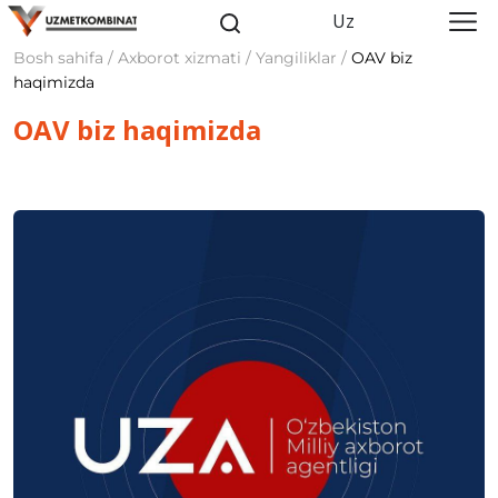
Uz
Bosh sahifa / Axborot xizmati / Yangiliklar /
OAV biz
haqimizda
OAV biz haqimizda