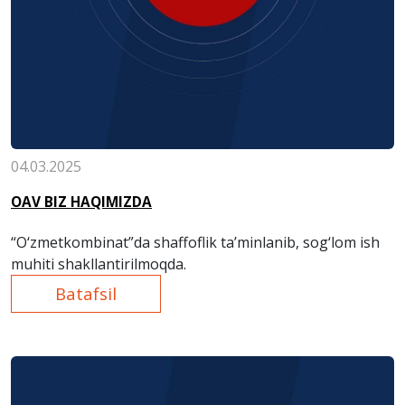
04.03.2025
OAV BIZ HAQIMIZDA
“O‘zmetkombinat”da shaffoflik ta’minlanib, sog‘lom ish
muhiti shakllantirilmoqda.
Batafsil