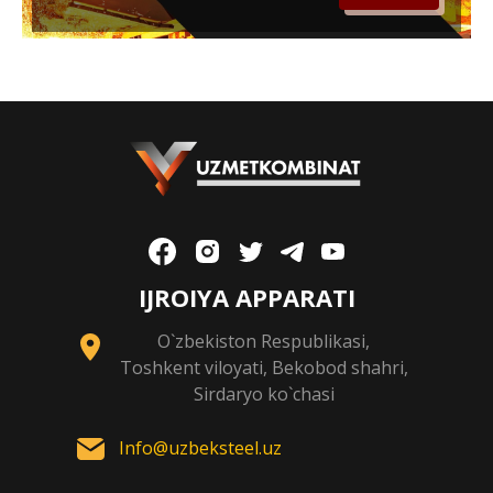
IJROIYA APPARATI
O`zbekiston Respublikasi,
Toshkent viloyati, Bekobod shahri,
Sirdaryo ko`chasi
Info@uzbeksteel.uz