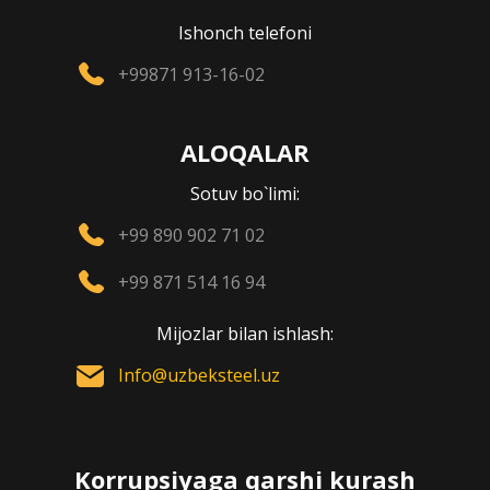
Ishonch telefoni
+99871 913-16-02
ALOQALAR
Sotuv bo`limi:
+99 890 902 71 02
+99 871 514 16 94
Mijozlar bilan ishlash:
Info@uzbeksteel.uz
Korrupsiyaga qarshi kurash