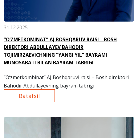
31.12.2025
“O‘ZMETKOMINAT” AJ BOSHQARUV RAISI – BOSH
DIREKTORI ABDULLAYEV BAHODIR
TOJIMIRZAEVICHNING “YANGI YIL” BAYRAMI
MUNOSABATI BILAN BAYRAM TABRIGI
“O‘zmetkombinat” AJ
B
oshqaruvi raisi –
B
osh direktori
Bahodir Abdulla
y
evning bayram tabrigi
Batafsil