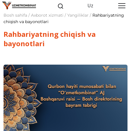
Uz
Bosh sahifa / Axborot xizmati / Yangiliklar /
Rahbariyatning
chiqish va bayonotlari
Rahbariyatning chiqish va
bayonotlari