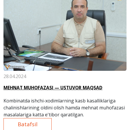
28.04.2024
MЕHNAT MUHOFAZASI — USTUVOR MAQSAD
Kombinatda ishchi-xodimlarning kasb kasalliklariga
chalinishlarining oldini olish hamda mehnat muhofazasi
masalalariga katta e'tibor qaratilgan.
Batafsil