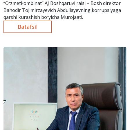
“Oʻzmetkombinat” AJ Boshqаruvi rаisi – Bosh direktor
Bahodir Tojimirzayevich Abdullayevning korrupsiyaga
qarshi kurashish boʻyicha Murojааti.
Batafsil