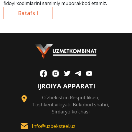
fidoyi xodimlarini samimiy muborakbod etamiz.
Batafsil
IJROIYA APPARATI
O`zbekiston Respublikasi,
Toshkent viloyati, Bekobod shahri,
Sirdaryo ko`chasi
Info@uzbeksteel.uz