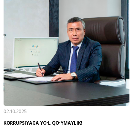
02.10.2025
KORRUPSIYAGА YOʻL QOʻYMАYLIK!