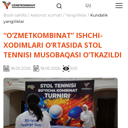
Uz
Bosh sahifa / Axborot xizmati / Yangiliklar /
Kundalik
yangiliklar
“O‘ZMETKOMBINAT” ISHCHI-
XODIMLARI O‘RTASIDA STOL
TENNISI MUSOBAQASI O‘TKAZILDI
18.05.2026
18.05.2026
605