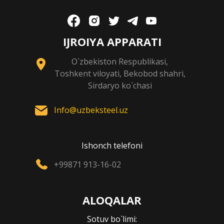
IJROIYA APPARATI
O`zbekiston Respublikasi,
Toshkent viloyati, Bekobod shahri,
Sirdaryo ko`chasi
Info@uzbeksteel.uz
Ishonch telefoni
+99871 913-16-02
ALOQALAR
Sotuv bo`limi: