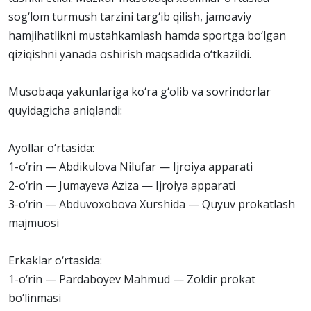
sog‘lom turmush tarzini targ‘ib qilish, jamoaviy
hamjihatlikni mustahkamlash hamda sportga bo‘lgan
qiziqishni yanada oshirish maqsadida o‘tkazildi.
Musobaqa yakunlariga ko‘ra g‘olib va sovrindorlar
quyidagicha aniqlandi:
Ayollar o‘rtasida:
1-o‘rin — Abdikulova Nilufar — Ijroiya apparati
2-o‘rin — Jumayeva Aziza — Ijroiya apparati
3-o‘rin — Abduvoxobova Xurshida — Quyuv prokatlash
majmuosi
Erkaklar o‘rtasida:
1-o‘rin — Pardaboyev Mahmud — Zoldir prokat
bo‘linmasi