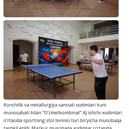
Konchilik va metallurgiya sanoati xodimlari kuni
munosabati bilan “O‘zmetkombinat” AJ ishchi-xodimlari
o‘rtasida sportning stol tennisi turi bo‘yicha musobaqa
tashkil etildi. Mazkur musobaqa xodimlar o‘rtasida