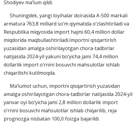
Shodiyev ma’lum qildi.
Shuningdek, yangi loyihalar doirasida A-500 markali
armatura 763,8 milliard so‘m qiymatida o‘zlashtiriladi va
Respublika miqyosida import hajmi 60,4 million dollar
miqdorida maqbullashtiriladi.Importni qisqartirish
yuzasidan amalga oshirilayotgan chora-tadbirlar
natijasida 2024-yil yakuni bo‘yicha jami 74,4 million
dollarlik import o‘rnini bosuvchi mahsulotlar ishlab
chiqarilishi kutilmoqda.
Ma’lumot uchun, importni qisqartirish yuzasidan
amalga oshirilayotgan chora-tadbirlar natijasida 2024-yil
yanvar oyi bo‘yicha jami 2,8 million dollarlik import
o‘rnini bosuvchi mahsulotlar ishlab chiqarilib, reja
prognozga nisbatan 100,0 foizga bajarildi.