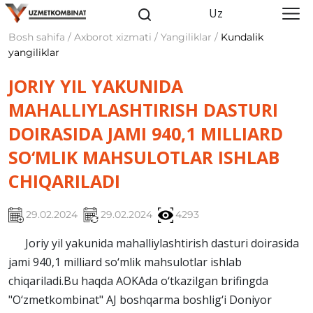
Uz
Bosh sahifa / Axborot xizmati / Yangiliklar /
Kundalik
yangiliklar
JORIY YIL YAKUNIDA
MAHALLIYLASHTIRISH DASTURI
DOIRASIDA JAMI 940,1 MILLIARD
SO‘MLIK MAHSULOTLAR ISHLAB
CHIQARILADI
29.02.2024
29.02.2024
4293
Joriy yil yakunida mahalliylashtirish dasturi doirasida
jami 940,1 milliard so‘mlik mahsulotlar ishlab
chiqariladi.Bu haqda AOKAda o‘tkazilgan brifingda
"O‘zmetkombinat" AJ boshqarma boshlig‘i Doniyor