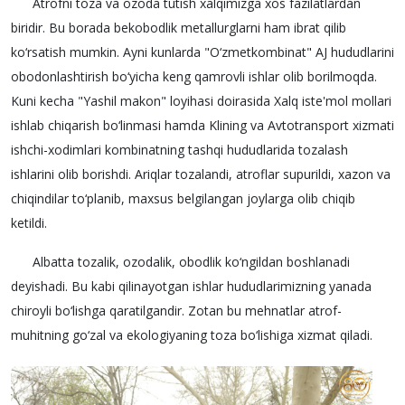
Atrofni toza va ozoda tutish xalqimizga xos fazilatlardan
biridir. Bu borada bekobodlik metallurglarni ham ibrat qilib
ko‘rsatish mumkin. Ayni kunlarda "O‘zmetkombinat" AJ hududlarini
obodonlashtirish bo‘yicha keng qamrovli ishlar olib borilmoqda.
Kuni kecha "Yashil makon" loyihasi doirasida Xalq iste'mol mollari
ishlab chiqarish bo‘linmasi hamda Klining va Avtotransport xizmati
ishchi-xodimlari kombinatning tashqi hududlarida tozalash
ishlarini olib borishdi. Ariqlar tozalandi, atroflar supurildi, xazon va
chiqindilar to‘planib, maxsus belgilangan joylarga olib chiqib
ketildi.
Albatta tozalik, ozodalik, obodlik ko‘ngildan boshlanadi
deyishadi. Bu kabi qilinayotgan ishlar hududlarimizning yanada
chiroyli bo‘lishga qaratilgandir. Zotan bu mehnatlar atrof-
muhitning go‘zal va ekologiyaning toza bo‘lishiga xizmat qiladi.