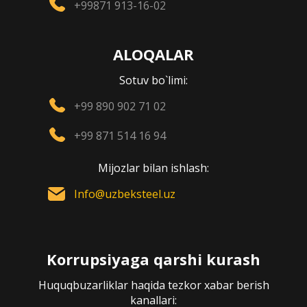
+99871 913-16-02
ALOQALAR
Sotuv bo`limi:
+99 890 902 71 02
+99 871 514 16 94
Mijozlar bilan ishlash:
Info@uzbeksteel.uz
Korrupsiyaga qarshi kurash
Huquqbuzarliklar haqida tezkor xabar berish
kanallari: