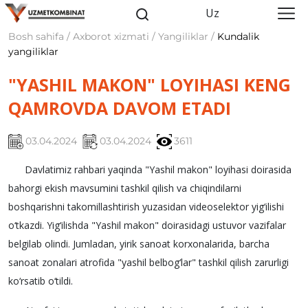
Uz
Bosh sahifa / Axborot xizmati / Yangiliklar /
Kundalik
yangiliklar
"YASHIL MAKON" LOYIHASI KENG
QAMROVDA DAVOM ETADI
03.04.2024
03.04.2024
3611
Davlatimiz rahbari yaqinda "Yashil makon" loyihasi doirasida
bahorgi ekish mavsumini tashkil qilish va chiqindilarni
boshqarishni takomillashtirish yuzasidan videoselektor yig‘ilishi
o‘tkazdi. Yig‘ilishda "Yashil makon" doirasidagi ustuvor vazifalar
belgilab olindi. Jumladan, yirik sanoat korxonalarida, barcha
sanoat zonalari atrofida "yashil belbog‘lar" tashkil qilish zarurligi
ko‘rsatib o‘tildi.