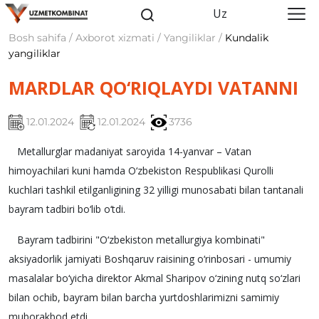
Uz
Bosh sahifa / Axborot xizmati / Yangiliklar /
Kundalik
yangiliklar
MARDLAR QO‘RIQLAYDI VATANNI
12.01.2024
12.01.2024
3736
Metallurglar madaniyat saroyida 14-yanvar – Vatan
himoyachilari kuni hamda O‘zbekiston Respublikasi Qurolli
kuchlari tashkil etilganligining 32 yilligi munosabati bilan tantanali
bayram tadbiri bo‘lib o‘tdi.
Bayram tadbirini "O‘zbekiston metallurgiya kombinati"
aksiyadorlik jamiyati Boshqaruv raisining o‘rinbosari - umumiy
masalalar bo‘yicha direktor Akmal Sharipov o‘zining nutq so‘zlari
bilan ochib, bayram bilan barcha yurtdoshlarimizni samimiy
muborakbod etdi.