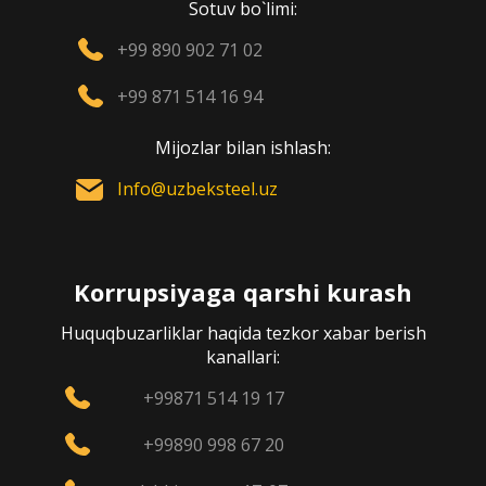
Sotuv bo`limi:
+99 890 902 71 02
+99 871 514 16 94
Mijozlar bilan ishlash:
Info@uzbeksteel.uz
Korrupsiyaga qarshi kurash
Huquqbuzarliklar haqida tezkor xabar berish
kanallari:
+99871 514 19 17
+99890 998 67 20