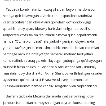
Тadbirda kombinatimizni uzoq yillardan buyon mardonavor
himoya qilib kelayotgan O‘zbekiston Respublikasi Mudofaa
vazirligi toifalangan obyektlarni qo‘riqlash qo‘mondonligiga
qarashli harbiy qism, Idoraviy harbiylashtirilgan qorоvullik,
Korporativ xavfsizlik va resurslarni himoya qilish departamenti
hamda "O‘zmetkombinat" aksiyadorlik jamiyati obyektlarida
yong‘in xavfsizligini ta'minlashni tashkil etish bo‘limlari xodimlari
barchaga namuna bo‘layotgan samarali mehnat faoliyatlari,
kombinatimiz ravnaqiga, erishilayotgan yutuqlariga qo‘shayotgan
munosib hissalari uchun Boshqaruv raisi o‘rinbosari - umumiy
masalalar bo‘yicha direktor Akmal Sharipov va Birlashgan kasaba
uyushmasi qo‘mitasi raisi Elzara Veliullayeva tomonidan
"Tashakkurnoma" hamda esdalik sovg‘alar bilan taqdirlanishdi.
Bayram tadbirida Metallurglar madaniyat saroyining ijodiy
jamoasi tomonidan namoyish etilgan bayram konserti uning