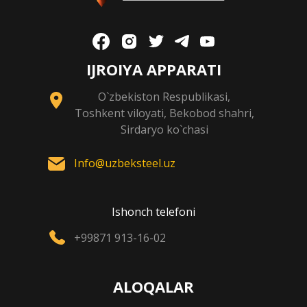
IJROIYA APPARATI
O`zbekiston Respublikasi,
Toshkent viloyati, Bekobod shahri,
Sirdaryo ko`chasi
Info@uzbeksteel.uz
Ishonch telefoni
+99871 913-16-02
ALOQALAR