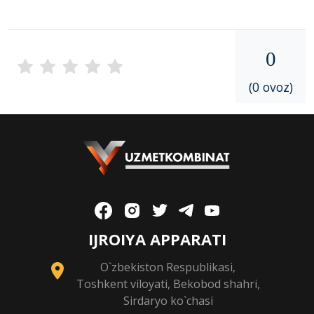
0
(0 ovoz)
IJROIYA APPARATI
O`zbekiston Respublikasi,
Toshkent viloyati, Bekobod shahri,
Sirdaryo ko`chasi