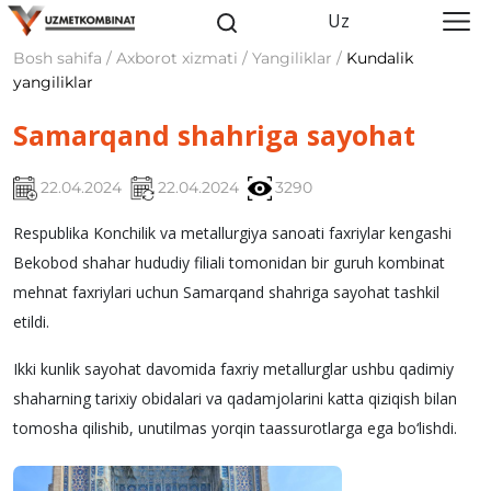
Uz
Bosh sahifa / Axborot xizmati / Yangiliklar /
Kundalik
yangiliklar
Samarqand shahriga sayohat
22.04.2024
22.04.2024
3290
Respublika Konchilik va metallurgiya sanoati faxriylar kengashi
Bekobod shahar hududiy filiali tomonidan bir guruh kombinat
mehnat faxriylari uchun Samarqand shahriga sayohat tashkil
etildi.
Ikki kunlik sayohat davomida faxriy metallurglar ushbu qadimiy
shaharning tarixiy obidalari va qadamjolarini katta qiziqish bilan
tomosha qilishib, unutilmas yorqin taassurotlarga ega bo‘lishdi.