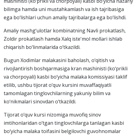
mashinisti (ko‘prikli va chorpoyali) kasbi bo‘yicha nazariy
bilimga hamda uni mustahkamlash va ish tajribasiga
ega bo‘lishlari uchun amaliy tajribalarga ega bo‘lishdi.
Amaliy mashg‘ulotlar kombinatning Navli prokatlash,
Zoldir prokatlash hamda Xalq iste'mol mollari ishlab
chiqarish bo‘linmalarida o‘tkazildi.
Bugun Xodimlar malakasini baholash, o‘qitish va
rivojlantirish boshqarmasiga kran mashinisti (ko‘prikli
va chorpoyali) kasbi bo‘yicha malaka komissiyasi taklif
etilib, ushbu tijorat o‘quv kursini muvaffaqiyatli
tamomlagan tinglovchilarning yakuniy bilim va
ko‘nikmalari sinovdan o‘tkazildi.
Tijorat o‘quv kursi nizomiga muvofiq sinov
imtihonlaridan o‘tgan tinglovchilarga tanlagan kasbi
bo‘yicha malaka toifasini belgilovchi guvohnomalar