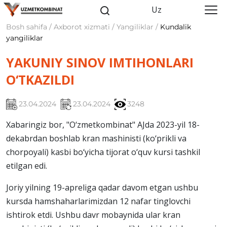
Uz
Bosh sahifa / Axborot xizmati / Yangiliklar /
Kundalik
yangiliklar
YAKUNIY SINOV IMTIHONLARI
O‘TKAZILDI
23.04.2024
23.04.2024
3248
Xabaringiz bor, "O‘zmetkombinat" AJda 2023-yil 18-
dekabrdan boshlab kran mashinisti (ko‘prikli va
chorpoyali) kasbi bo‘yicha tijorat o‘quv kursi tashkil
etilgan edi.
Joriy yilning 19-apreliga qadar davom etgan ushbu
kursda hamshaharlarimizdan 12 nafar tinglovchi
ishtirok etdi. Ushbu davr mobaynida ular kran