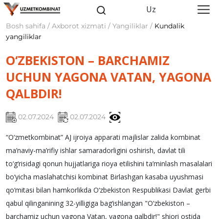
Uz
Bosh sahifa / Axborot xizmati / Yangiliklar /
Kundalik
yangiliklar
O‘ZBEKISTON – BARCHAMIZ
UCHUN YAGONA VATAN, YAGONA
QALBDIR!
02.07.2024
02.07.2024
“O‘zmetkombinat” AJ ijroiya apparati majlislar zalida kombinat
ma’naviy-ma’rifiy ishlar samaradorligini oshirish, davlat tili
to‘g‘risidagi qonun hujjatlariga rioya etilishini ta’minlash masalalari
bo‘yicha maslahatchisi kombinat Birlashgan kasaba uyushmasi
qo‘mitasi bilan hamkorlikda O‘zbekiston Respublikasi Davlat gerbi
qabul qilinganining 32-yilligiga bag‘ishlangan "O‘zbekiston –
barchamiz uchun yagona Vatan, yagona qalbdir!" shiori ostida