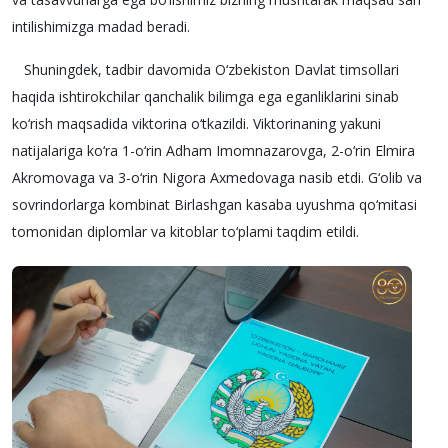
intilishimizga madad beradi.
Shuningdek, tadbir davomida O‘zbekiston Davlat timsollari
haqida ishtirokchilar qanchalik bilimga ega eganliklarini sinab
ko‘rish maqsadida viktorina o‘tkazildi. Viktorinaning yakuni
natijalariga ko‘ra 1-o‘rin Adham Imomnazarovga, 2-o‘rin Elmira
Akromovaga va 3-o‘rin Nigora Axmedovaga nasib etdi. G‘olib va
sovrindorlarga kombinat Birlashgan kasaba uyushma qo‘mitasi
tomonidan diplomlar va kitoblar to‘plami taqdim etildi.