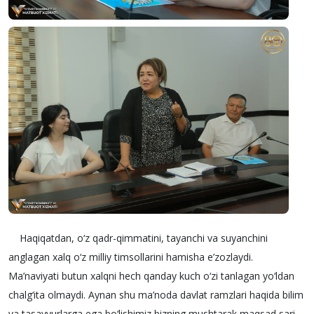
Haqiqatdan, o‘z qadr-qimmatini, tayanchi va suyanchini
anglagan xalq o‘z milliy timsollarini hamisha e’zozlaydi.
Ma’naviyati butun xalqni hech qanday kuch o‘zi tanlagan yo‘ldan
chalg‘ita olmaydi. Aynan shu ma’noda davlat ramzlari haqida bilim
va tasavvurlarga ega bo‘lishimiz bizning mushtarak maqsad sari