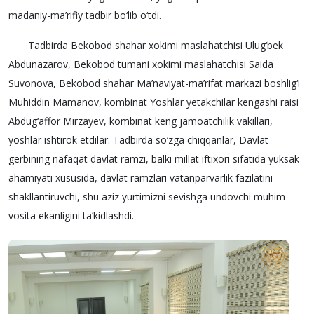
madaniy-ma’rifiy tadbir bo‘lib o‘tdi.
Tadbirda Bekobod shahar xokimi maslahatchisi Ulug‘bek
Abdunazarov, Bekobod tumani xokimi maslahatchisi Saida
Suvonova, Bekobod shahar Ma’naviyat-ma’rifat markazi boshlig‘i
Muhiddin Mamanov, kombinat Yoshlar yetakchilar kengashi raisi
Abdug‘affor Mirzayev, kombinat keng jamoatchilik vakillari,
yoshlar ishtirok etdilar. Tadbirda so‘zga chiqqanlar, Davlat
gerbining nafaqat davlat ramzi, balki millat iftixori sifatida yuksak
ahamiyati xususida, davlat ramzlari vatanparvarlik fazilatini
shakllantiruvchi, shu aziz yurtimizni sevishga undovchi muhim
vosita ekanligini ta’kidlashdi.