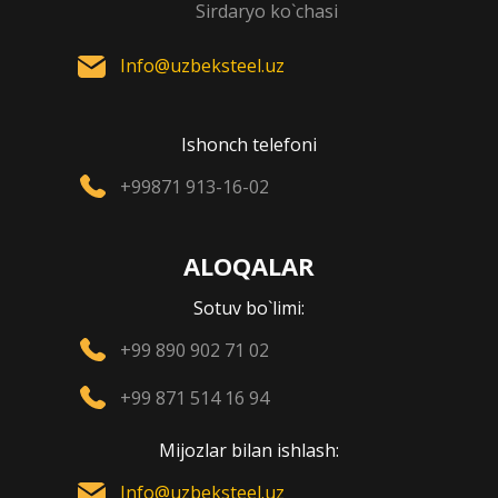
Sirdaryo ko`chasi
Info@uzbeksteel.uz
Ishonch telefoni
+99871 913-16-02
ALOQALAR
Sotuv bo`limi:
+99 890 902 71 02
+99 871 514 16 94
Mijozlar bilan ishlash:
Info@uzbeksteel.uz