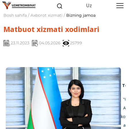
Uz
Bosh sahifa / Axborot xizmati /
Bizning jamoa
Matbuot xizmati xodimlari
23.11.2023
04.05.2026
25799
To‘
“O‘
Axbo
kotib
axbo