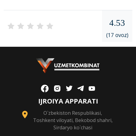
4.53
(17 ovoz)
IJROIYA APPARATI
O`zbekiston Respublikasi,
Toshkent viloyati, Bekobod shahri,
Sirdaryo ko`chasi