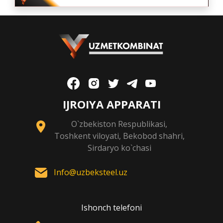
IJROIYA APPARATI
O`zbekiston Respublikasi,
Toshkent viloyati, Bekobod shahri,
Sirdaryo ko`chasi
Info@uzbeksteel.uz
Ishonch telefoni