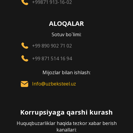
+99871 913-16-02
ALOQALAR
Sotuv bo`limi:
+99 890 902 71 02
+99 871 514 16 94
Mijozlar bilan ishlash:
Info@uzbeksteel.uz
Korrupsiyaga qarshi kurash
Huquqbuzarliklar haqida tezkor xabar berish
kanallari: