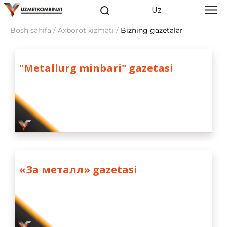
Uz
Bosh sahifa / Axborot xizmati /
Bizning gazetalar
"Metallurg minbari" gazetasi
«За металл» gazetasi