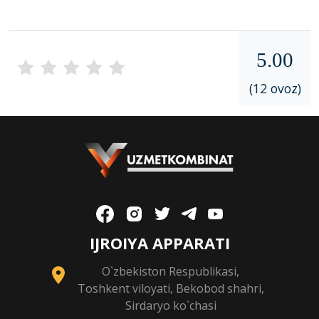
5.00
(12 ovoz)
IJROIYA APPARATI
O`zbekiston Respublikasi,
Toshkent viloyati, Bekobod shahri,
Sirdaryo ko`chasi