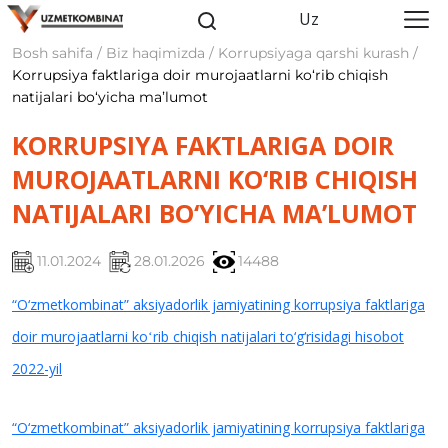
Uz
Bosh sahifa / Biz haqimizda / Korrupsiyaga qarshi kurash /
Korrupsiya faktlariga doir murojaatlarni ko‘rib chiqish
natijalari bo‘yicha maʼlumot
KORRUPSIYA FAKTLARIGA DOIR
MUROJAATLARNI KO‘RIB CHIQISH
NATIJALARI BO‘YICHA MAʼLUMOT
11.01.2024
28.01.2026
14488
“O‘zmetkombinat” aksiyadorlik jamiyatining korrupsiya faktlariga
doir murojaatlarni koʻrib chiqish natijalari to‘g‘risidagi
hisobot
2022-yil
“O‘zmetkombinat” aksiyadorlik jamiyatining korrupsiya faktlariga