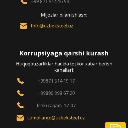
+99 871 514 16 94
Mijozlar bilan ishlash:
Info@uzbeksteel.uz
Korrupsiyaga qarshi kurash
Huquqbuzarliklar haqida tezkor xabar berish
kanallari:
+99871 514 19 17
+99890 998 67 20
Ichki raqam: 17-07
compliance@uzbeksteel.uz