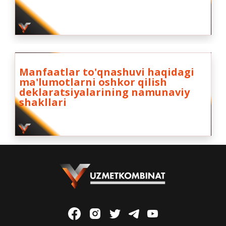
Manfaatlar to'qnashuvi haqidagi
ma'lumotlarni oshkor qilish
deklaratsiyalarining namunaviy
shakllari