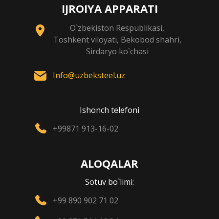
IJROIYA APPARATI
O`zbekiston Respublikasi,
Toshkent viloyati, Bekobod shahri,
Sirdaryo ko`chasi
Info@uzbeksteel.uz
Ishonch telefoni
+99871 913-16-02
ALOQALAR
Sotuv bo`limi:
+99 890 902 71 02