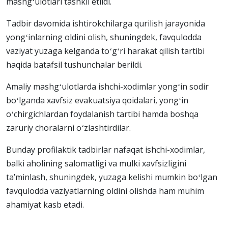
mashgʻulotlari tashkil etildi.
Tadbir davomida ishtirokchilarga qurilish jarayonida
yongʻinlarning oldini olish, shuningdek, favqulodda
vaziyat yuzaga kelganda toʻgʻri harakat qilish tartibi
haqida batafsil tushunchalar berildi.
Amaliy mashgʻulotlarda ishchi-xodimlar yongʻin sodir
boʻlganda xavfsiz evakuatsiya qoidalari, yongʻin
oʻchirgichlardan foydalanish tartibi hamda boshqa
zaruriy choralarni oʻzlashtirdilar.
Bunday profilaktik tadbirlar nafaqat ishchi-xodimlar,
balki aholining salomatligi va mulki xavfsizligini
taʼminlash, shuningdek, yuzaga kelishi mumkin boʻlgan
favqulodda vaziyatlarning oldini olishda ham muhim
ahamiyat kasb etadi.