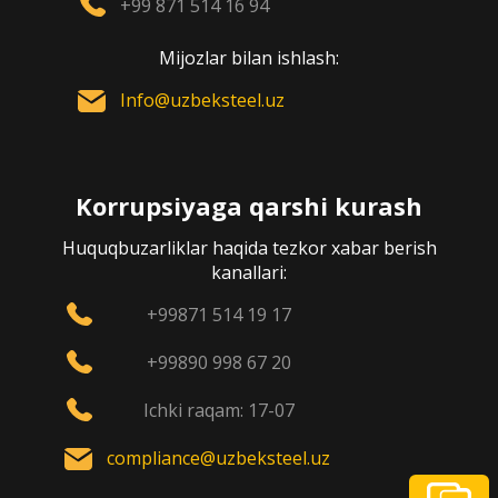
+99 871 514 16 94
Mijozlar bilan ishlash:
Info@uzbeksteel.uz
Korrupsiyaga qarshi kurash
Huquqbuzarliklar haqida tezkor xabar berish
kanallari:
+99871 514 19 17
+99890 998 67 20
Ichki raqam: 17-07
compliance@uzbeksteel.uz