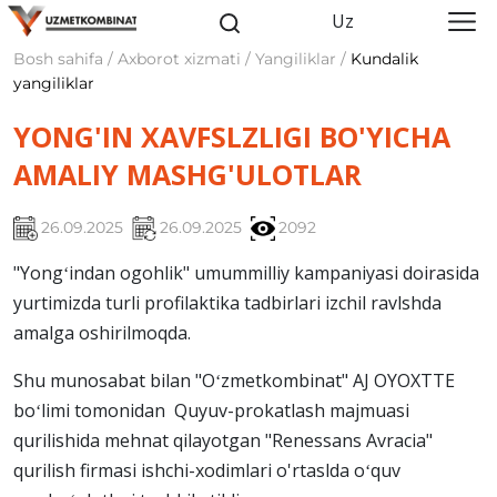
Uz
Bosh sahifa / Axborot xizmati / Yangiliklar /
Kundalik
yangiliklar
YONG'IN XAVFSLZLIGI BO'YICHA
AMALIY MASHG'ULOTLAR
26.09.2025
26.09.2025
2092
"Yongʻindan ogohlik" umummilliy kampaniyasi doirasida
yurtimizda turli profilaktika tadbirlari izchil ravlshda
amalga oshirilmoqda.
Shu munosabat bilan "Oʻzmetkombinat" AJ OYOXTTE
boʻlimi tomonidan Quyuv-prokatlash majmuasi
qurilishida mehnat qilayotgan "Renessans Avracia"
qurilish firmasi ishchi-xodimlari o'rtaslda oʻquv