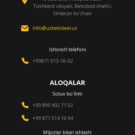
Toshkent viloyati, Bekobod shahri,
Sirdaryo ko`chasi
Info@uzbeksteel.uz
Ishonch telefoni
+99871 913-16-02
ALOQALAR
Sotuv bo`limi:
+99 890 902 71 02
+99 871 514 16 94
Mijozlar bilan ishlash: