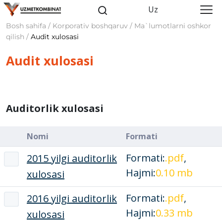
Uz
Bosh sahifa / Korporativ boshqaruv / Ma`lumotlarni oshkor
qilish /
Audit xulosasi
Audit xulosasi
Auditorlik xulosasi
Nomi
Formati
Formati:
.pdf
,
2015 yilgi auditorlik
Hajmi:
0.10 mb
xulosasi
Formati:
.pdf
,
2016 yilgi auditorlik
Hajmi:
0.33 mb
xulosasi