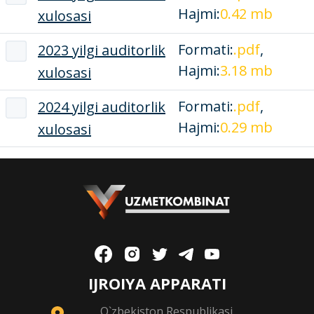
Hajmi:
0.42 mb
xulosasi
Formati:
.pdf
,
2023 yilgi auditorlik
Hajmi:
3.18 mb
xulosasi
Formati:
.pdf
,
2024 yilgi auditorlik
Hajmi:
0.29 mb
xulosasi
IJROIYA APPARATI
O`zbekiston Respublikasi,