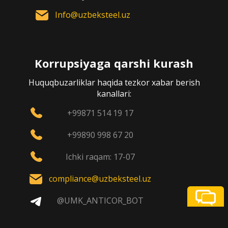
Info@uzbeksteel.uz
Korrupsiyaga qarshi kurash
Huquqbuzarliklar haqida tezkor xabar berish
kanallari:
+99871 514 19 17
+99890 998 67 20
Ichki raqam: 17-07
compliance@uzbeksteel.uz
@UMK_ANTICOR_BOT