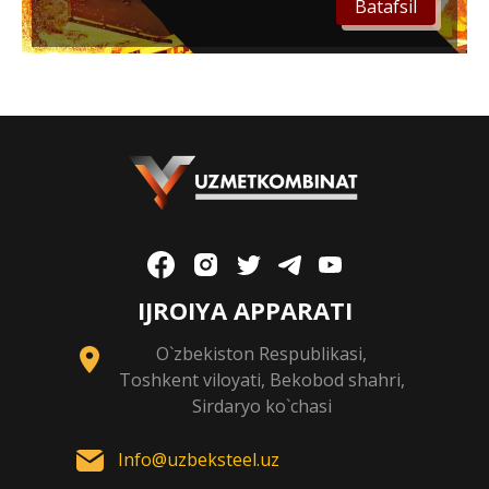
Batafsil
IJROIYA APPARATI
O`zbekiston Respublikasi,
Toshkent viloyati, Bekobod shahri,
Sirdaryo ko`chasi
Info@uzbeksteel.uz