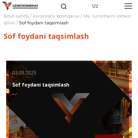
Uz
Bosh sahifa / Korporativ boshqaruv / Ma`lumotlarni oshkor
qilish /
Sof foydani taqsimlash
Sof foydani taqsimlash
03.09.2025
Sof foydani taqsimlash