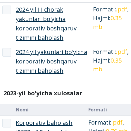
Formati:
.pdf
,
2024 yil III chorak
Hajmi:
0.35
yakunlari bo'yicha
mb
korporativ boshqaruv
tizimini baholash
Formati:
.pdf
,
2024 yil yakunlari bo'yicha
Hajmi:
0.35
korporativ boshqaruv
mb
tizimini baholash
2023-yil bo'yicha xulosalar
Nomi
Formati
Formati:
.pdf
,
Korporativ baholash