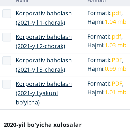
Nomi
Formati
Formati:
.pdf
,
Korporativ baholash
Hajmi:
1.04 mb
(2021-yil 1-chorak)
Formati:
.pdf
,
Korporativ baholash
Hajmi:
1.03 mb
(2021-yil 2-chorak)
Formati:
.PDF
,
Korporativ baholash
Hajmi:
0.99 mb
(2021-yil 3-chorak)
Formati:
.PDF
,
Korporativ baholash
Hajmi:
1.01 mb
(2021-yil yakuni
bo'yicha)
2020-yil bo'yicha xulosalar