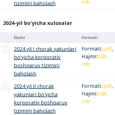
mb
tizimini baholash
2024-yil bo'yicha xulosalar
Nomi
Formati
Formati:
.pdf
,
2024 yil I chorak yakunlari
Hajmi:
0.89
bo'yicha korporativ
mb
boshqaruv tizimini
baholash
Formati:
.pdf
,
2024 yil II chorak
Hajmi:
0.86
yakunlari bo'yicha
mb
korporativ boshqaruv
tizimini baholash