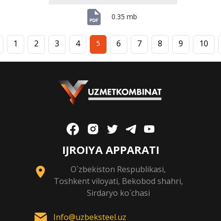
0.35 mb
1
2
3
4
6
7
8
9
10
5
IJROIYA APPARATI
O`zbekiston Respublikasi,
Toshkent viloyati, Bekobod shahri,
Sirdaryo ko`chasi
Info@uzbeksteel.uz