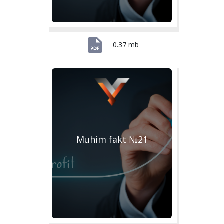
0.37 mb
Muhim fakt №21