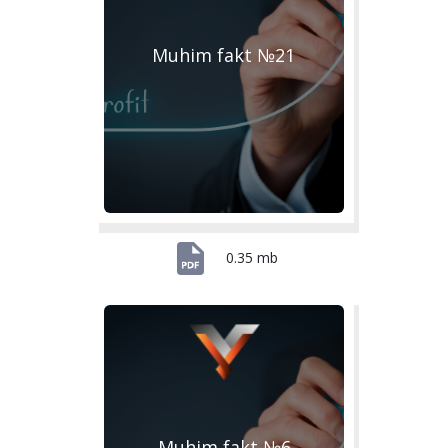
Muhim fakt №21
0.35 mb
Muhim fakt №6