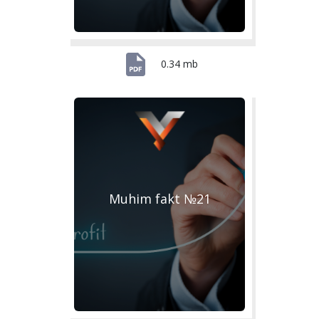
0.34 mb
Muhim fakt №21