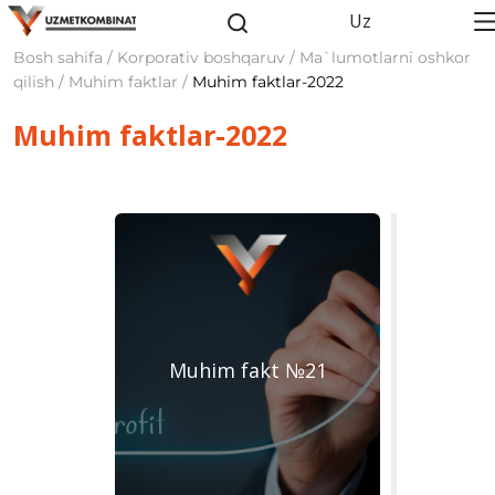
Uz
Bosh sahifa / Korporativ boshqaruv / Ma`lumotlarni oshkor
qilish / Muhim faktlar /
Muhim faktlar-2022
Muhim faktlar-2022
Muhim fakt №21