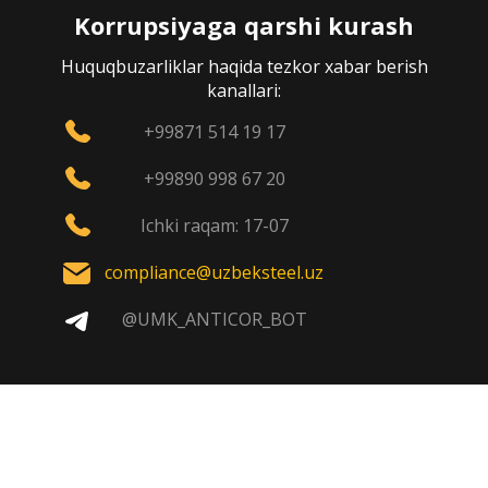
Korrupsiyaga qarshi kurash
Huquqbuzarliklar haqida tezkor xabar berish
kanallari:
+99871 514 19 17
+99890 998 67 20
Ichki raqam: 17-07
compliance@uzbeksteel.uz
@UMK_ANTICOR_BOT