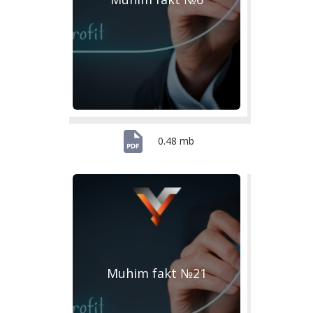
0.48 mb
Muhim fakt №21