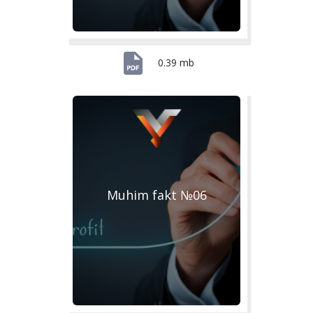
0.39 mb
Muhim fakt №06