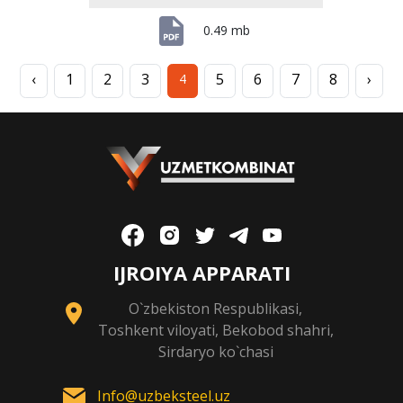
0.49 mb
‹
1
2
3
5
6
7
8
›
4
IJROIYA APPARATI
O`zbekiston Respublikasi,
Toshkent viloyati, Bekobod shahri,
Sirdaryo ko`chasi
Info@uzbeksteel.uz