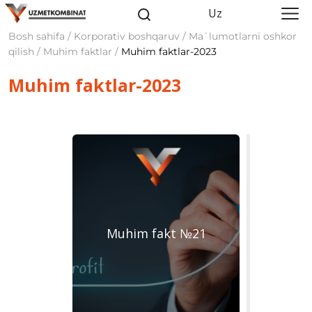
Uz
Bosh sahifa / Korporativ boshqaruv / Ma`lumotlarni oshkor
qilish / Muhim faktlar /
Muhim faktlar-2023
Muhim faktlar-2023
Muhim fakt №21