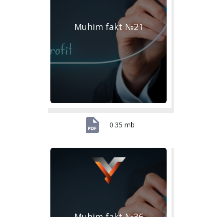
Muhim fakt №21
0.35 mb
Muhim fakt №36