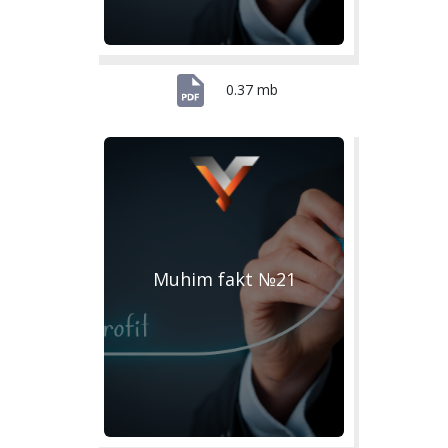
0.37 mb
Muhim fakt №21