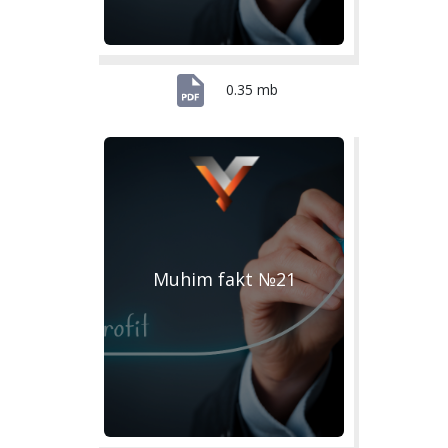
0.35 mb
Muhim fakt №21