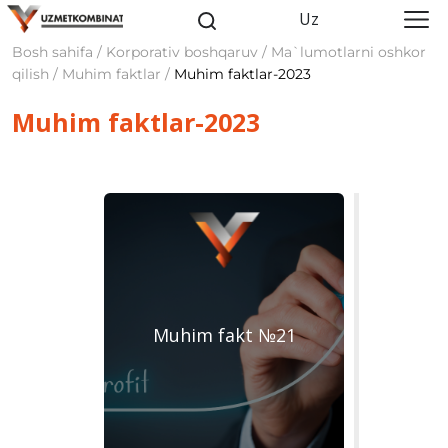
Uz
Bosh sahifa / Korporativ boshqaruv / Ma`lumotlarni oshkor
qilish / Muhim faktlar /
Muhim faktlar-2023
Muhim faktlar-2023
Muhim fakt №21