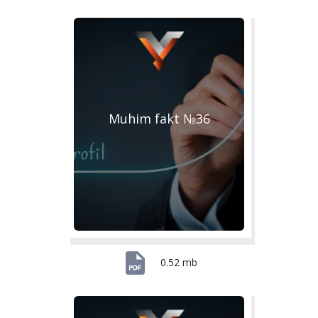
Muhim fakt №36
0.52 mb