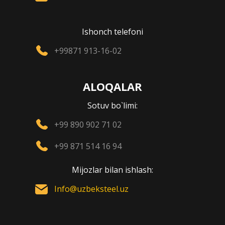
Ishonch telefoni
+99871 913-16-02
ALOQALAR
Sotuv bo`limi:
+99 890 902 71 02
+99 871 514 16 94
Mijozlar bilan ishlash:
Info@uzbeksteel.uz