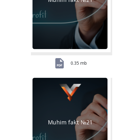
0.35 mb
Muhim fakt №21