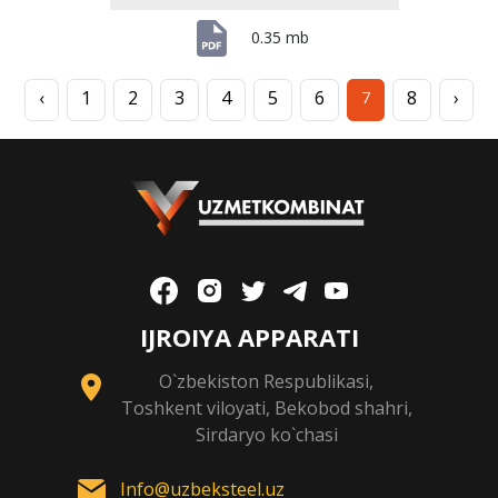
0.35 mb
‹
1
2
3
4
5
6
8
›
7
IJROIYA APPARATI
O`zbekiston Respublikasi,
Toshkent viloyati, Bekobod shahri,
Sirdaryo ko`chasi
Info@uzbeksteel.uz