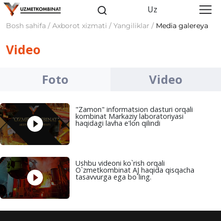
Uz
Bosh sahifa / Axborot xizmati / Yangiliklar /
Media galereya
Video
Foto
Video
"Zamon" informatsion dasturi orqali
kombinat Markaziy laboratoriyasi
haqidagi lavha e'lon qilindi
Ushbu videoni ko`rish orqali
O`zmetkombinat AJ haqida qisqacha
tasavvurga ega bo`ling.