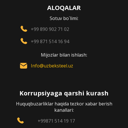
ALOQALAR
Sotuv bo`limi:
+99 890 902 71 02
+99 871 514 16 94
Mijozlar bilan ishlash:
Info@uzbeksteel.uz
Korrupsiyaga qarshi kurash
Huquqbuzarliklar haqida tezkor xabar berish
kanallari:
+99871 514 19 17