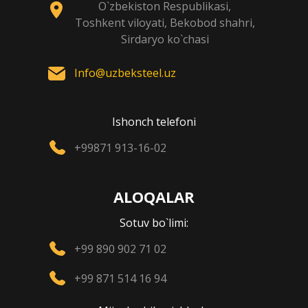
O`zbekiston Respublikasi,
Toshkent viloyati, Bekobod shahri,
Sirdaryo ko`chasi
Info@uzbeksteel.uz
Ishonch telefoni
+99871 913-16-02
ALOQALAR
Sotuv bo`limi:
+99 890 902 71 02
+99 871 514 16 94