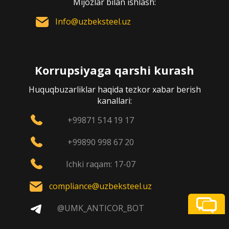
Mijozlar bilan ishlash:
Info@uzbeksteel.uz
Korrupsiyaga qarshi kurash
Huquqbuzarliklar haqida tezkor xabar berish
kanallari:
+99871 514 19 17
+99890 998 67 20
Ichki raqam: 17-07
compliance@uzbeksteel.uz
@UMK_ANTICOR_BOT