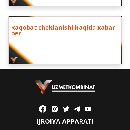
Raqobat cheklanishi haqida xabar
ber
IJROIYA APPARATI