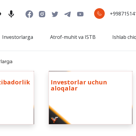
+99871514
Investorlarga
Atrof-muhit va ISTB
Ishlab chi
rlarga
zibadorlik
Investorlar uchun
aloqalar