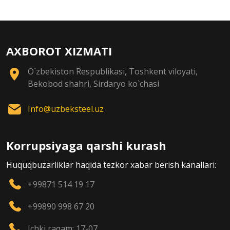
AXBOROT XIZMATI
O`zbekiston Respublikasi, Toshkent viloyati,
Bekobod shahri, Sirdaryo ko`chasi
Info@uzbeksteel.uz
Korrupsiyaga qarshi kurash
Huquqbuzarliklar haqida tezkor xabar berish kanallari:
+99871 514 19 17
+99890 998 67 20
Ichki raqam: 17-07