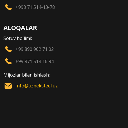
+998 71 514-13-78
ALOQALAR
Sotuv bo`limi:
+99 890 902 71 02
+99 871 514 16 94
Mijozlar bilan ishlash:
Info@uzbeksteel.uz