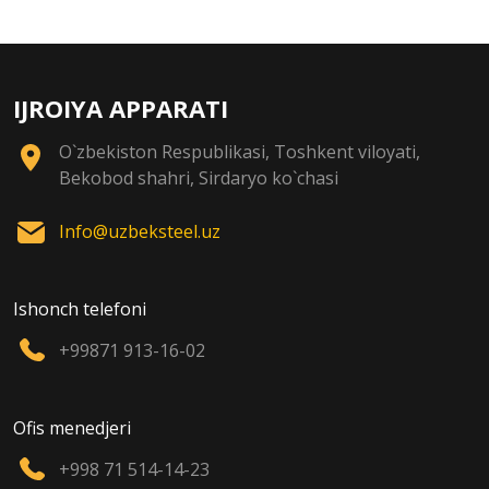
IJROIYA APPARATI
O`zbekiston Respublikasi, Toshkent viloyati,
Bekobod shahri, Sirdaryo ko`chasi
Info@uzbeksteel.uz
Ishonch telefoni
+99871 913-16-02
Ofis menedjeri
+998 71 514-14-23