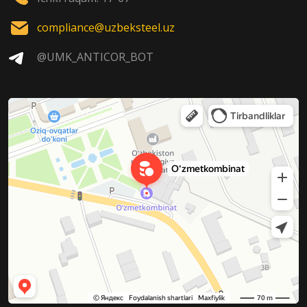
compliance@uzbeksteel.uz
@UMK_ANTICOR_BOT