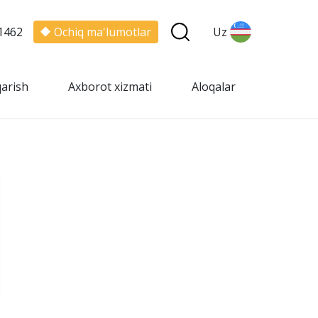
1462
Ochiq ma'lumotlar
Uz
qarish
Axborot xizmati
Aloqalar