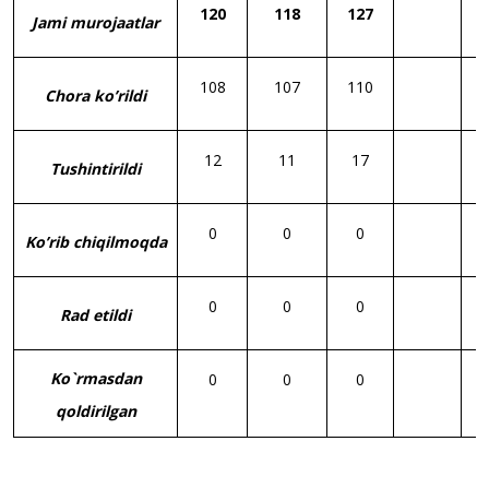
120
118
127
Jami murojaatlar
108
107
110
Chora ko’rildi
12
11
17
Tushintirildi
0
0
0
Ko’rib chiqilmoqda
0
0
0
Rad etildi
Ko`rmasdan
0
0
0
qoldirilgan