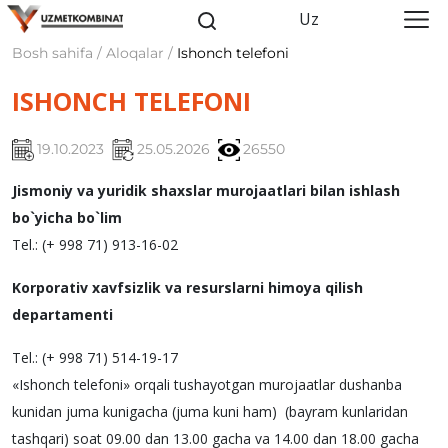
Uz
Bosh sahifa / Aloqalar /
Ishonch telefoni
ISHONCH TELEFONI
19.10.2023
25.05.2026
26550
Jismoniy va yuridik shaxslar murojaatlari bilan ishlash
bo`yicha bo`lim
Tel.: (+ 998 71) 913-16-02
Korporativ xavfsizlik va resurslarni himoya qilish
departamenti
Tel.: (+ 998 71) 514-19-17
«Ishonch tеlеfoni» orqali tushayotgan murojaatlar dushanba
kunidan juma kunigacha (juma kuni ham) (bayram kunlaridan
tashqari) soat 09.00 dan 13.00 gacha va 14.00 dan 18.00 gacha