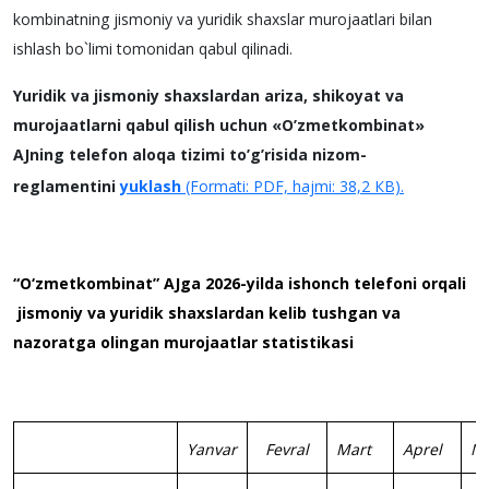
kombinatning jismoniy va yuridik shaxslar murojaatlari bilan
ishlash bo`limi tomonidan qabul qilinadi.
Yuridik va jismoniy shaxslardan ariza, shikoyat va
murojaatlarni qabul qilish uchun «O’zmеtkombinat»
AJning tеlеfon aloqa tizimi to’g’risida nizom-
rеglamеntini
yuklash
(Formati: PDF, hajmi: 38,2 КB).
“O‘zmetkombinat” AJga 202
6
-yilda ishonch telefoni orqali
jismoniy va yuridik shaxslardan kelib tushgan va
nazoratga olingan murojaatlar statistikasi
Yanvar
Fevral
Mart
Aprel
M