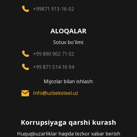
+99871 913-16-02
ALOQALAR
Sotuv bo`limi:
+99 890 902 71 02
+99 871 514 16 94
Mijozlar bilan ishlash:
Info@uzbeksteel.uz
Korrupsiyaga qarshi kurash
Huquqbuzarliklar haqida tezkor xabar berish