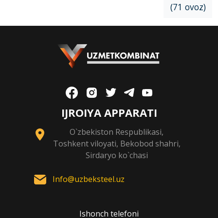
(71 ovoz)
IJROIYA APPARATI
O`zbekiston Respublikasi,
Toshkent viloyati, Bekobod shahri,
Sirdaryo ko`chasi
Info@uzbeksteel.uz
Ishonch telefoni