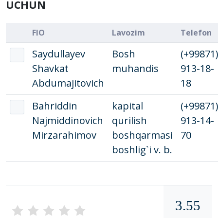
UCHUN
FIO
Lavozim
Telefon
Saydullayеv
Bosh
(+99871
Shavkat
muhandis
913-18-
Abdumajitovich
18
Bahriddin
kapital
(+99871
Najmiddinovich
qurilish
913-14-
Mirzarahimov
boshqarmasi
70
boshlig`i v. b.
3.55