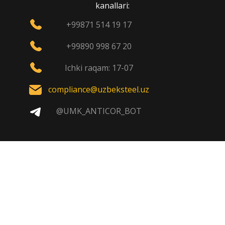
kanallari:
+99871 514 19 17
+99890 998 67 20
Ichki raqam: 17-07
compliance@uzbeksteel.uz
@UMK_ANTICOR_BOT