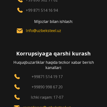
+99 890 902 71 02
+99 871 514 16 94
Mijozlar bilan ishlash:
Info@uzbeksteel.uz
Korrupsiyaga qarshi kurash
Huquqbuzarliklar haqida tezkor xabar berish
kanallari:
+99871 514 19 17
+99890 998 67 20
Ichki raqam: 17-07