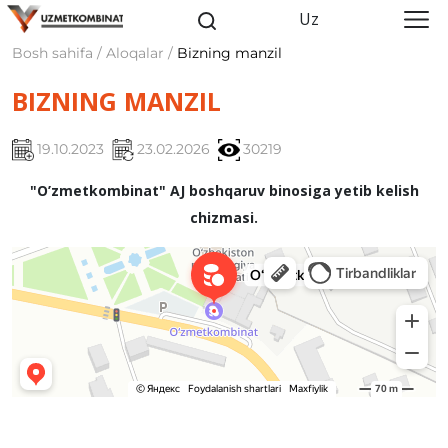
Uz
Bosh sahifa / Aloqalar /
Bizning manzil
BIZNING MANZIL
19.10.2023
23.02.2026
30219
"O’zmetkombinat" AJ boshqaruv binosiga yetib kelish
chizmasi.