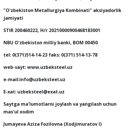
"O'zbekiston Metallurgiya Kombinati" aksiyadorlik
jamiyati
STIR 200460222, H/r 20210000900468183001
NBU O'zbekiston milliy banki, BOM 00450
tel: 0(371)514-14-23 faks: 0(371) 514-13-78
web-sayt: www.uzbeksteel.uz
e-mail:info@uzbeksteel.uz
E-xat: uzbeksteel@exat.uz
Saytga ma'lumotlarni joylash va yangilash uchun
mas'ul xodim
Jumayeva Aziza Fozilovna (Xodjimuratov I)