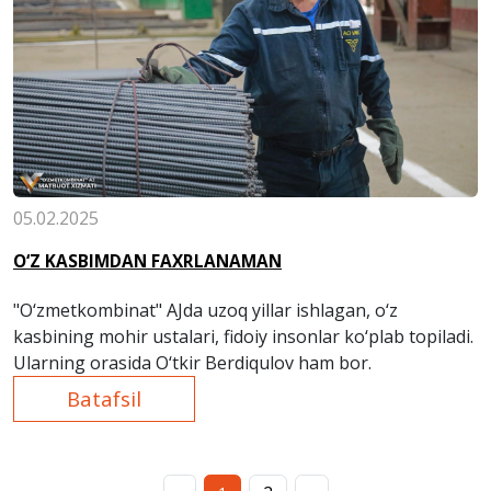
05.02.2025
O‘Z KASBIMDAN FAXRLANAMAN
"O‘zmetkombinat" AJda uzoq yillar ishlagan, o‘z
kasbining mohir ustalari, fidoiy insonlar ko‘plab topiladi.
Ularning orasida O‘tkir Berdiqulov ham bor.
Batafsil