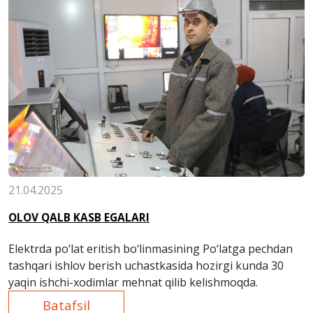
21.04.2025
OLOV QALB KASB EGALARI
Elektrda po‘lat eritish bo‘linmasining Po‘latga pechdan
tashqari ishlov berish uchastkasida hozirgi kunda 30
yaqin ishchi-xodimlar mehnat qilib kelishmoqda.
Batafsil