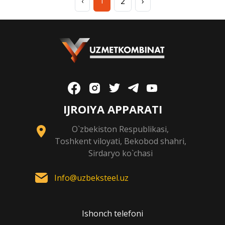
2
›
‹
1
IJROIYA APPARATI
O`zbekiston Respublikasi,
Toshkent viloyati, Bekobod shahri,
Sirdaryo ko`chasi
Info@uzbeksteel.uz
Ishonch telefoni