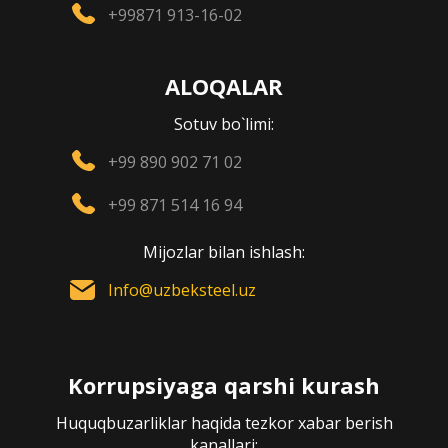
+99871 913-16-02
ALOQALAR
Sotuv bo`limi:
+99 890 902 71 02
+99 871 514 16 94
Mijozlar bilan ishlash:
Info@uzbeksteel.uz
Korrupsiyaga qarshi kurash
Huquqbuzarliklar haqida tezkor xabar berish
kanallari: