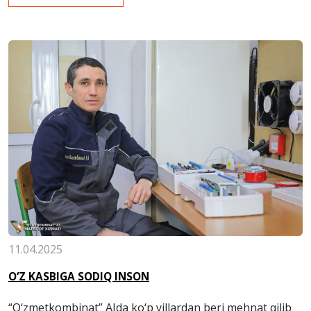
11.04.2025
O‘Z KASBIGA SODIQ INSON
“O‘zmetkombinat” AJda ko‘p yillardan beri mehnat qilib