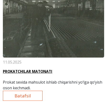
11.05.2025
PROKATCHILAR MATONATI
Prokat sexida mahsulot ishlab chiqarishni yo‘lga qo‘yish
oson kechmadi.
Batafsil