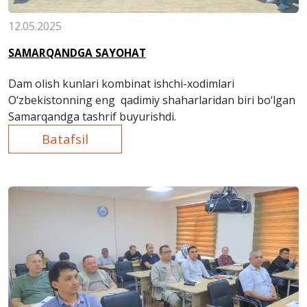
12.05.2025
SAMARQANDGA SAYOHAT
Dam olish kunlari kombinat ishchi-xodimlari
O‘zbekistonning eng qadimiy shaharlaridan biri bo‘lgan
Samarqandga tashrif buyurishdi.
Batafsil