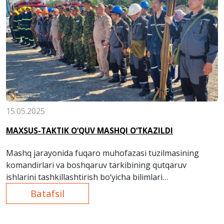
15.05.2025
MAXSUS-TAKTIK O‘QUV MASHQI O‘TKAZILDI
Mashq jarayonida fuqaro muhofazasi tuzilmasining
komandirlari va boshqaruv tarkibining qutqaruv
ishlarini tashkillashtirish bo‘yicha bilimlari
takomillashtirildi.
Batafsil