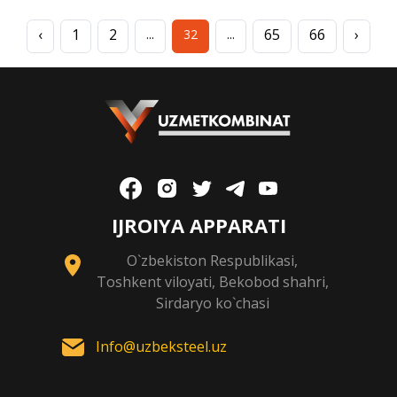
‹
1
2
65
66
›
...
32
...
IJROIYA APPARATI
O`zbekiston Respublikasi,
Toshkent viloyati, Bekobod shahri,
Sirdaryo ko`chasi
Info@uzbeksteel.uz