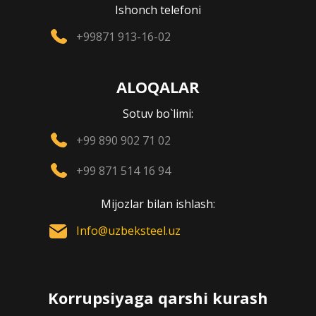
Ishonch telefoni
+99871 913-16-02
ALOQALAR
Sotuv bo`limi:
+99 890 902 71 02
+99 871 514 16 94
Mijozlar bilan ishlash:
Info@uzbeksteel.uz
Korrupsiyaga qarshi kurash