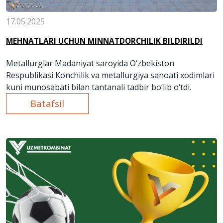
17.05.2025
MEHNATLARI UCHUN MINNATDORCHILIK BILDIRILDI
Metallurglar Madaniyat saroyida O‘zbekiston
Respublikasi Konchilik va metallurgiya sanoati xodimlari
kuni munosabati bilan tantanali tadbir bo‘lib o‘tdi.
Batafsil