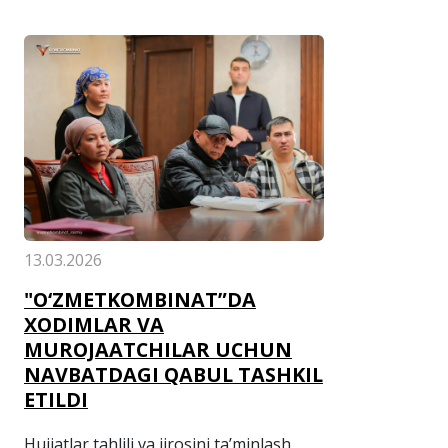
13.03.2026
"O‘ZMETKOMBINAT”DA
XODIMLAR VA
MUROJAATCHILAR UCHUN
NAVBATDAGI QABUL TASHKIL
ETILDI
Hujjatlar tahlili va ijrosini ta’minlash