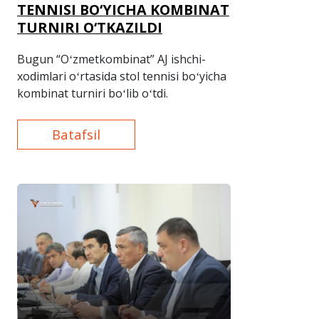
TENNISI BO‘YICHA KOMBINAT
TURNIRI O‘TKAZILDI
Bugun “Oʻzmetkombinat” AJ ishchi-
xodimlari oʻrtasida stol tennisi boʻyicha
kombinat turniri boʻlib oʻtdi.
Batafsil