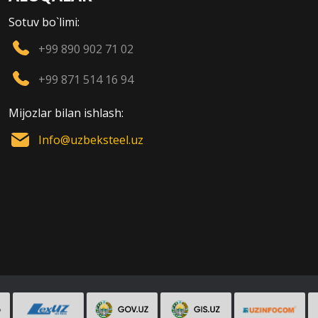
Sotuv bo`limi:
+99 890 902 71 02
+99 871 514 16 94
Mijozlar bilan ishlash:
Info@uzbeksteel.uz