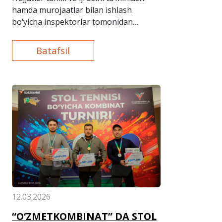
hamda murojaatlar bilan ishlash
bo‘yicha inspektorlar tomonidan
navbatdagi qabul tashkil etildi.
Batafsil
12.03.2026
“O‘ZMETKOMBINAT” DA STOL