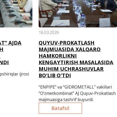
16.03.2026
T” AJDA
QUYUV-PROKATLASH
SH
MAJMUASIDA XALQARO
I
HAMKORLIKNI
NDI
KENGAYTIRISH MASALASIDA
MUHIM UCHRASHUVLAR
hiriqlar ijrosi
BO'LIB O'TDI
“ENPIPE” va “GIDROMETALL” vakillari
“O‘zmetkombinat” AJ Quyuv-Prokatlash
majmuasiga tashrif buyurdi.
Batafsil