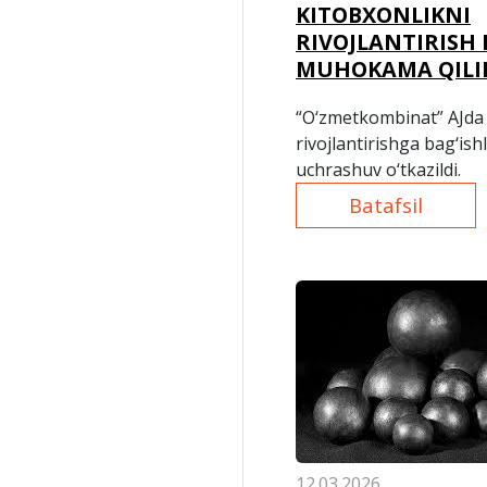
KITOBXONLIKNI
RIVOJLANTIRISH
MUHOKAMA QILI
“O‘zmetkombinat” AJda 
rivojlantirishga bag‘is
uchrashuv o‘tkazildi.
Batafsil
12.03.2026