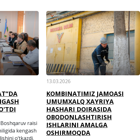
13.03.2026
AT”DA
KOMBINATIMIZ JAMOASI
NGASH
UMUMXALQ XAYRIYA
 O'TDI
HASHARI DOIRASIDA
OBODONLASHTIRISH
Boshqaruv raisi
ISHLARINI AMALGA
hiligida kengash
OSHIRMOQDA
ishini o‘tkazdi.