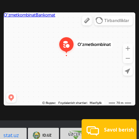
Savol berish
stat.uz