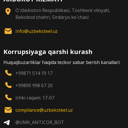
O`zbekiston Respublikasi, Toshkent viloyati,
Bekobod shahri, Sirdaryo ko`chasi
Info@uzbeksteel.uz
Korrupsiyaga qarshi kurash
Huquqbuzarliklar haqida tezkor xabar berish kanallari:
+99871 514 19 17
+99890 998 67 20
Ichki raqam: 17-07
compliance@uzbeksteel.uz
@UMK_ANTICOR_BOT