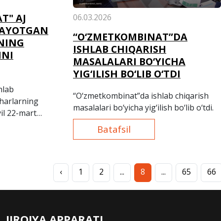
T" AJ
06.03.2026
LAYOTGAN
“O‘ZMETKOMBINAT”DA
NING
ISHLAB CHIQARISH
INI
MASALALARI BO‘YICHA
YIG‘ILISH BO‘LIB O‘TDI
hlab
“O‘zmetkombinat”da ishlab chiqarish
sharlarning
masalalari bo‘yicha yig‘ilish bo‘lib o‘tdi.
il 22-mart
Batafsil
‹
1
2
...
8
...
65
66
IJROIYA APPARATI