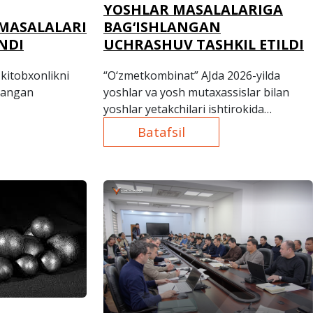
YOSHLAR MASALALARIGA
 MASALALARI
BAG‘ISHLANGAN
NDI
UCHRASHUV TASHKIL ETILDI
kitobxonlikni
“O‘zmetkombinat” AJda 2026-yilda
hlangan
yoshlar va yosh mutaxassislar bilan
yoshlar yetakchilari ishtirokida
uchrashuv o‘tkazildi.
Batafsil