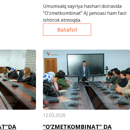
Umumxalq xayriya hashari doirasida
“O‘zmetkombinat” AJ jamoasi ham faol
ishtirok etmoqda.
Batafsil
12.03.2026
AT”DA
“O‘ZMETKOMBINAT” DA