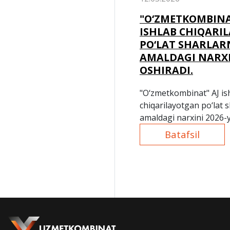
"O‘ZMETKOMBINA
ISHLAB CHIQARI
PO‘LAT SHARLAR
AMALDAGI NARX
OSHIRADI.
"O‘zmetkombinat" AJ is
chiqarilayotgan po‘lat 
amaldagi narxini 2026-y
kunidan oshiradi.
Batafsil