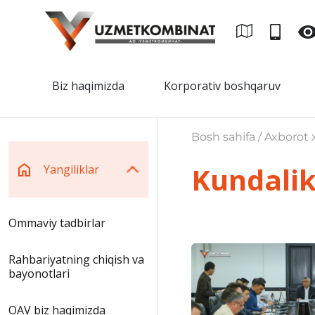
Biz haqimizda
Korporativ boshqaruv
Bosh sahifa / Axborot x
Kundalik
Yangiliklar
Ommaviy tadbirlar
Rahbariyatning chiqish va
bayonotlari
OAV biz haqimizda