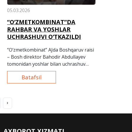
05.03.2026
“O‘ZMETKOMBINAT”DA
RAHBAR VA YOSHLAR
UCHRASHUVI O‘TKAZILDI
“O‘zmetkombinat” AJda Boshqaruv raisi
– Bosh direktor Bahodir Abdullayev
tomonidan yoshlar bilan uchrashuv
o‘tkazildi.
Batafsil
›
AXBOROT XIZMATI