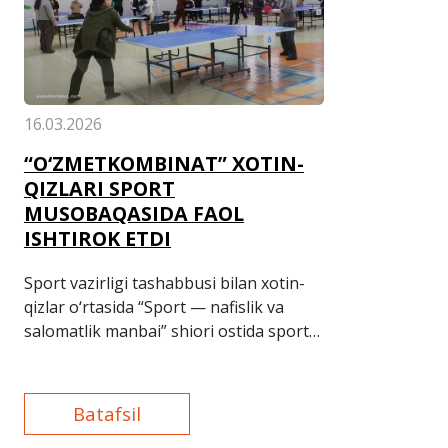
16.03.2026
“O‘ZMETKOMBINAT” XOTIN-
QIZLARI SPORT
MUSOBAQASIDA FAOL
ISHTIROK ETDI
Sport vazirligi tashabbusi bilan xotin-
qizlar o‘rtasida “Sport — nafislik va
salomatlik manbai” shiori ostida sport
musobaqalari bo‘lib o‘tdi.
Batafsil