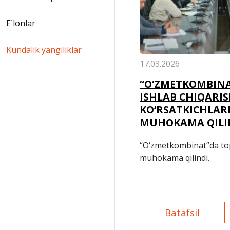
E`lonlar
Kundalik yangiliklar
17.03.2026
“O‘ZMETKOMBINA
ISHLAB CHIQARI
KO‘RSATKICHLAR
MUHOKAMA QILI
“O‘zmetkombinat”da tops
muhokama qilindi.
Batafsil