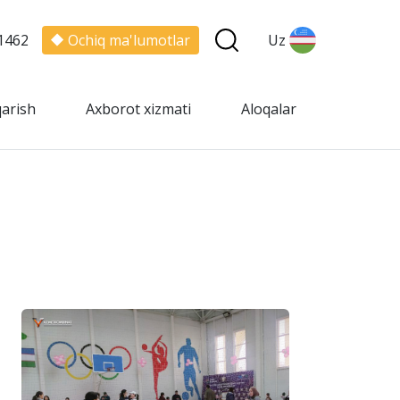
1462
Ochiq ma'lumotlar
Uz
qarish
Axborot xizmati
Aloqalar