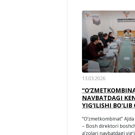
13.03.2026
“O‘ZMETKOMBIN
NAVBATDAGI KE
YIG‘ILISHI BO'LIB
“O‘zmetkombinat” AJda 
– Bosh direktori boshc
a’zolari navbatdagi yig‘il