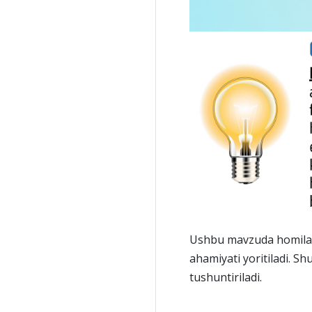
Ushbu mavzuda homilador
ahamiyati yoritiladi. S
tushuntiriladi.