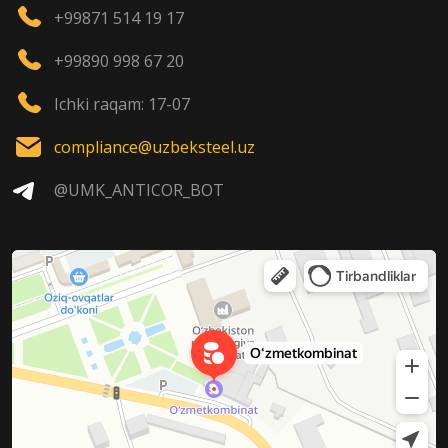
+99871 514 19 17
+99890 998 67 20
Ichki raqam: 17-07
compliance@uzbeksteel.uz
@UMK_ANTICOR_BOT