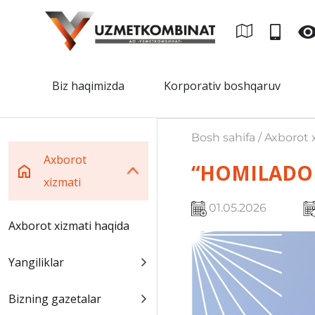
Biz haqimizda
Korporativ boshqaruv
Bosh sahifa / Axborot 
Axborot
“HOMILADO
xizmati
01.05.2026
Axborot xizmati haqida
Yangiliklar
Bizning gazetalar