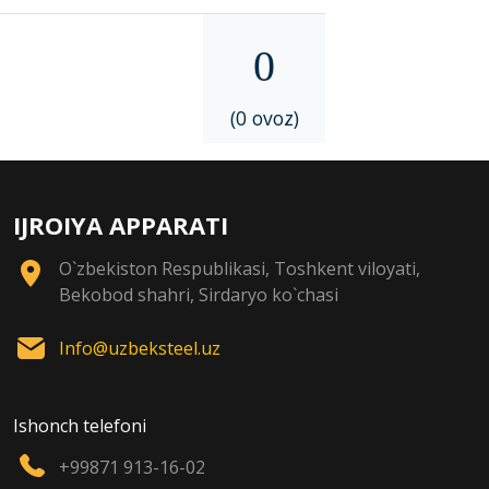
0
(0 ovoz)
IJROIYA APPARATI
O`zbekiston Respublikasi, Toshkent viloyati,
Bekobod shahri, Sirdaryo ko`chasi
Info@uzbeksteel.uz
Ishonch telefoni
+99871 913-16-02