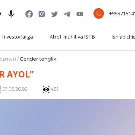
+99871514
Investorlarga
Atrof-muhit va ISTB
Ishlab chi
xizmati /
Gender tenglik
R AYOL”
01.05.2026
481