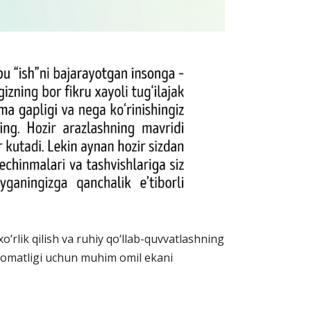
rlik qilish va ruhiy qo‘llab-quvvatlashning
salomatligi uchun muhim omil ekani