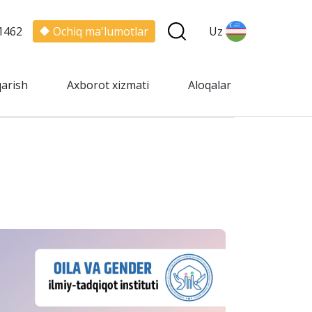
1462
Ochiq ma'lumotlar
Uz
qarish
Axborot xizmati
Aloqalar