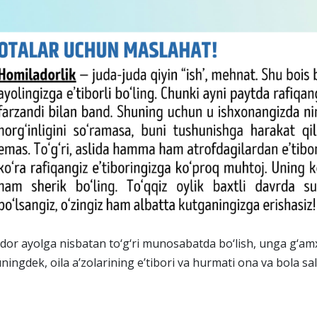
 ayolga nisbatan to‘g‘ri munosabatda bo‘lish, unga g‘amxo‘
huningdek, oila a’zolarining e’tibori va hurmati ona va bola 