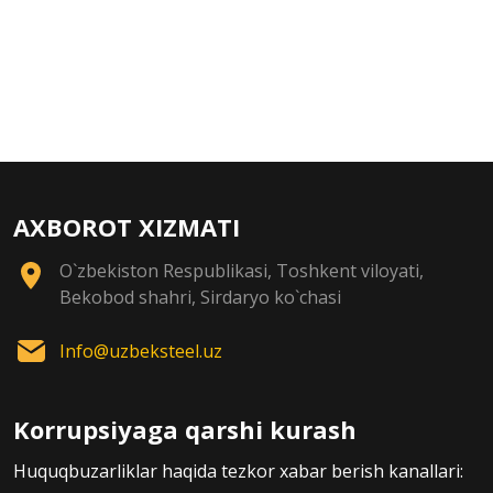
AXBOROT XIZMATI
O`zbekiston Respublikasi, Toshkent viloyati,
Bekobod shahri, Sirdaryo ko`chasi
Info@uzbeksteel.uz
Korrupsiyaga qarshi kurash
Huquqbuzarliklar haqida tezkor xabar berish kanallari: