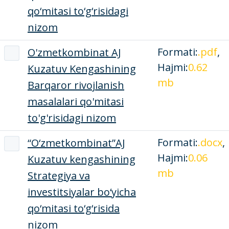
qo‘mitasi to‘g‘risidagi
nizom
Formati:
.pdf
,
O'zmetkombinat AJ
Hajmi:
0.62
Kuzatuv Kengashining
mb
Barqaror rivojlanish
masalalari qo'mitasi
to'g'risidagi nizom
Formati:
.docx
,
“O‘zmetkombinat”AJ
Hajmi:
0.06
Kuzatuv kengashining
mb
Strategiya va
investitsiyalar bo‘yicha
qo‘mitasi to‘g‘risida
nizom