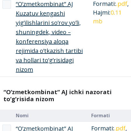
Formati:
.pdf
,
“O’zmetkombinat” AJ
Hajmi:
0.11
Kuzatuv kengashi
mb
yig’ilishlarini so’rov yo’li,
shuningdek, video –
konferensiya aloqa
rejimida o’tkazish tartibi
va hollari to’g’risidagi
nizom
“O’zmetkombinat” AJ ichki nazorati
to’g’risida nizom
Nomi
Formati
Formati:
.pdf
,
“O’zmetkombinat” AJ