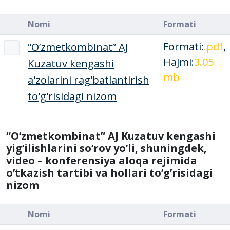
Nomi
Formati
Formati:
.pdf
,
“O’zmetkombinat” AJ
Hajmi:
3.05
Kuzatuv kengashi
mb
a'zolarini rag'batlantirish
to'g'risidagi nizom
“O’zmetkombinat” AJ Kuzatuv kengashi
yig’ilishlarini so’rov yo’li, shuningdek,
video – konferensiya aloqa rejimida
o’tkazish tartibi va hollari to’g’risidagi
nizom
Nomi
Formati