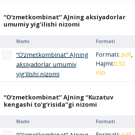
“O‘zmetkombinat” AJning aksiyadorlar
umumiy yig'ilishi nizomi
Nomi
Formati
Formati:
.pdf
,
“O‘zmetkombinat” AJning
Hajmi:
0.92
aksiyadorlar umumiy
mb
yig'ilishi nizomi
“O‘zmetkombinat” AJning “Kuzatuv
kengashi to‘g‘risida”gi nizomi
Nomi
Formati
Formati:
.pdf
,
“O‘zmetkombinat” AJning