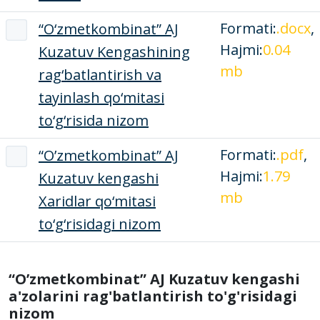
Formati:
.docx
,
“O‘zmetkombinat” AJ
Hajmi:
0.04
Kuzatuv Kengashining
mb
rag‘batlantirish va
tayinlash qo‘mitasi
to‘g‘risida nizom
Formati:
.pdf
,
“O’zmetkombinat” AJ
Hajmi:
1.79
Kuzatuv kengashi
mb
Xaridlar qo‘mitasi
to‘g‘risidagi nizom
“O’zmetkombinat” AJ Kuzatuv kengashi
a'zolarini rag'batlantirish to'g'risidagi
nizom