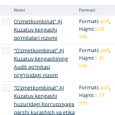
Nomi
Formati
Formati:
.pdf
,
O’zmetkombinat” AJ
Hajmi:
0.38
Kuzatuv kengashi
mb
qo’mitalari nizomi
Formati:
.pdf
,
“O‘zmetkombinat” AJ
Hajmi:
1.31
Kuzatuv kengashining
mb
Audit qo‘mitasi
to‘g‘risidagi nizom
Formati:
.pdf
,
“O’zmetkombinat” AJ
Hajmi:
1.17
Kuzatuv kengashi
mb
huzuridagi Korrupsiyaga
qarshi kurashish va etika