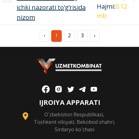
Hajmi:
0.12
ichki nazorati to’g’risida
mb
nizom
2
3
›
‹
1
IJROIYA APPARATI
O`zbekiston Respublikasi,
Toshkent viloyati, Bekobod shahri,
Sirdaryo ko`chasi