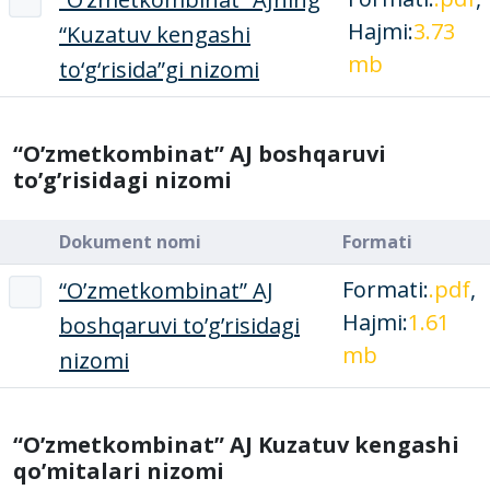
Hajmi:
3.73
“Kuzatuv kengashi
mb
to‘g‘risida”gi nizomi
“O’zmetkombinat” AJ boshqaruvi
to’g’risidagi nizomi
Dokument nomi
Formati
Formati:
.pdf
,
“O’zmetkombinat” AJ
Hajmi:
1.61
boshqaruvi to’g’risidagi
mb
nizomi
“O’zmetkombinat” AJ Kuzatuv kengashi
qo’mitalari nizomi