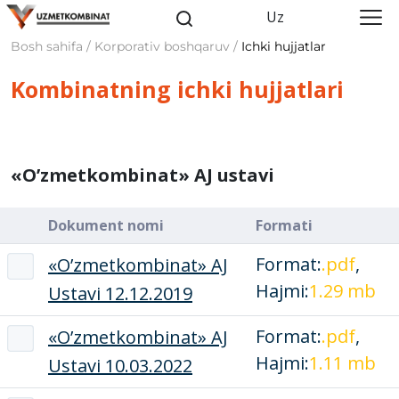
Uz
Bosh sahifa / Korporativ boshqaruv /
Ichki hujjatlar
Kombinatning ichki hujjatlari
«O’zmеtkombinat» AJ ustavi
Dokument nomi
Formati
Format:
.pdf
,
«O’zmеtkombinat» AJ
Hajmi:
1.29 mb
Ustavi 12.12.2019
Format:
.pdf
,
«O’zmеtkombinat» AJ
Hajmi:
1.11 mb
Ustavi 10.03.2022