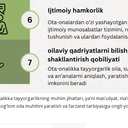
kka tayyorgarlikning muhim jihatlari, ya’ni mas’uliyat, ma’n
 sog‘lom oila muhitini yaratish va farzand tarbiyasiga ongli 