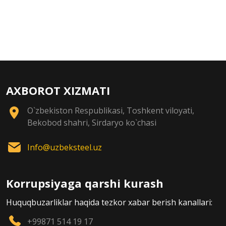
AXBOROT XIZMATI
O`zbekiston Respublikasi, Toshkent viloyati,
Bekobod shahri, Sirdaryo ko`chasi
Info@uzbeksteel.uz
Korrupsiyaga qarshi kurash
Huquqbuzarliklar haqida tezkor xabar berish kanallari:
+99871 514 19 17