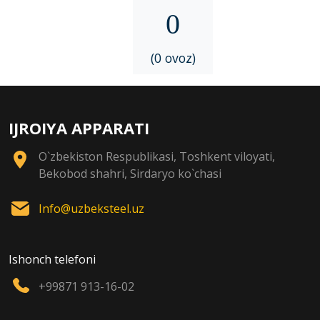
0
(0 ovoz)
IJROIYA APPARATI
O`zbekiston Respublikasi, Toshkent viloyati,
Bekobod shahri, Sirdaryo ko`chasi
Info@uzbeksteel.uz
Ishonch telefoni
+99871 913-16-02