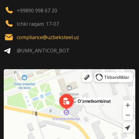
+99890 998 67 20
Ichki raqam: 17-07
compliance@uzbeksteel.uz
@UMK_ANTICOR_BOT