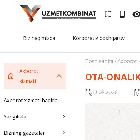
Biz haqimizda
Korporativ boshqaruv
Bosh sahifa / Axborot 
Axborot
OTA-ONALIK
xizmati
13.05.2026
Axborot xizmati haqida
Yangiliklar
Bizning gazetalar