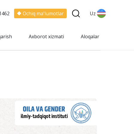
1462
Ochiq ma'lumotlar
Uz
qarish
Axborot xizmati
Aloqalar