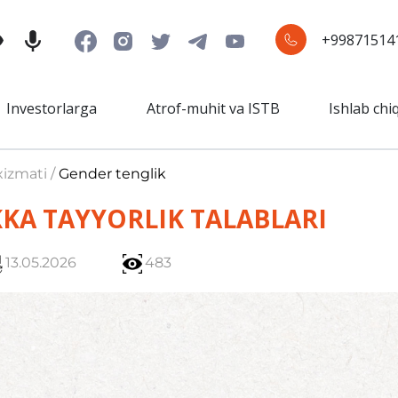
+99871514
Investorlarga
Atrof-muhit va ISTB
Ishlab chi
xizmati /
Gender tenglik
KA TAYYORLIK TALABLARI
13.05.2026
483