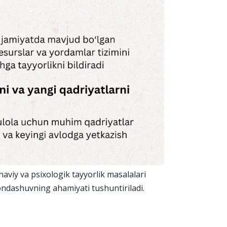
aviy va psixologik tayyorlik masalalari
yondashuvning ahamiyati tushuntiriladi.