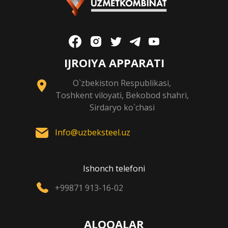
IJROIYA APPARATI
O`zbekiston Respublikasi,
Toshkent viloyati, Bekobod shahri,
Sirdaryo ko`chasi
Info@uzbeksteel.uz
Ishonch telefoni
+99871 913-16-02
ALOQALAR