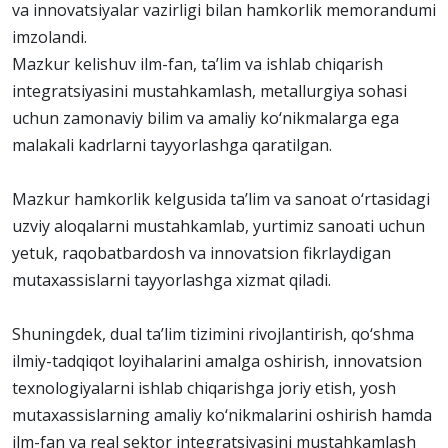
va innovatsiyalar vazirligi bilan hamkorlik memorandumi
imzolandi.
Mazkur kelishuv ilm-fan, ta’lim va ishlab chiqarish
integratsiyasini mustahkamlash, metallurgiya sohasi
uchun zamonaviy bilim va amaliy ko‘nikmalarga ega
malakali kadrlarni tayyorlashga qaratilgan.
Mazkur hamkorlik kelgusida ta’lim va sanoat o‘rtasidagi
uzviy aloqalarni mustahkamlab, yurtimiz sanoati uchun
yetuk, raqobatbardosh va innovatsion fikrlaydigan
mutaxassislarni tayyorlashga xizmat qiladi.
Shuningdek, dual ta’lim tizimini rivojlantirish, qo‘shma
ilmiy-tadqiqot loyihalarini amalga oshirish, innovatsion
texnologiyalarni ishlab chiqarishga joriy etish, yosh
mutaxassislarning amaliy ko‘nikmalarini oshirish hamda
ilm-fan va real sektor integratsiyasini mustahkamlash