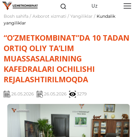
Uz
Bosh sahifa / Axborot xizmati / Yangiliklar /
Kundalik
yangiliklar
“O‘ZMETKOMBINAT”DA 10 TADAN
ORTIQ OLIY TA’LIM
MUASSASALARINING
KAFEDRALARI OCHILISHI
REJALASHTIRILMOQDA
26.05.2026
26.05.2026
3279