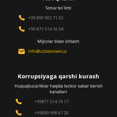
Sotuv bo`limi:
+99 890 902 71 02
+99 871 514 16 94
Mijozlar bilan ishlash:
Info@uzbeksteel.uz
Korrupsiyaga qarshi kurash
Huquqbuzarliklar haqida tezkor xabar berish
kanallari:
+99871 514 19 17
+99890 998 67 20