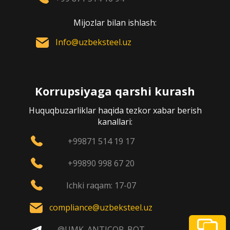
Mijozlar bilan ishlash:
Info@uzbeksteel.uz
Korrupsiyaga qarshi kurash
Huquqbuzarliklar haqida tezkor xabar berish
kanallari:
+99871 514 19 17
+99890 998 67 20
Ichki raqam: 17-07
compliance@uzbeksteel.uz
@UMK_ANTICOR_BOT