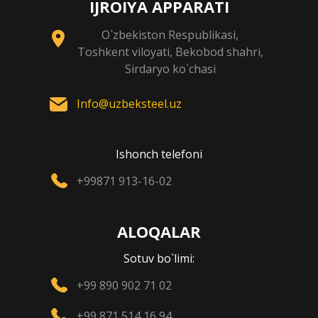
IJROIYA APPARATI
O`zbekiston Respublikasi,
Toshkent viloyati, Bekobod shahri,
Sirdaryo ko`chasi
Info@uzbeksteel.uz
Ishonch telefoni
+99871 913-16-02
ALOQALAR
Sotuv bo`limi:
+99 890 902 71 02
+99 871 514 16 94