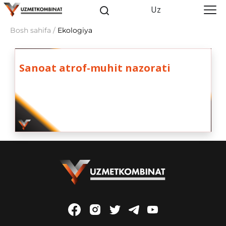
Uz
Bosh sahifa /
Ekologiya
Sanoat atrof-muhit nazorati