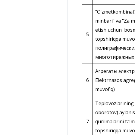
“Oʼzmetkombinat”
minbari” va “Za m
etish uchun bosm
5
topshiriqqa muvo
полиграфически
многотиражных 
Агрегаты электр
6
Elektrnasos agreg
muvofiq)
Teplovozlarining
oborotov) aylanis
7
qurilmalarini ta’m
topshiriqqa muvo