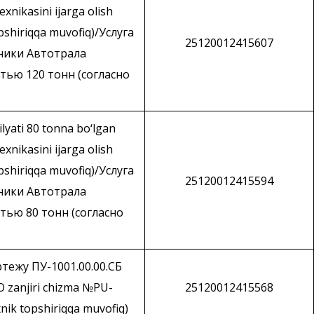
xnikasini ijarga olish
opshiriqqa muvofiq)/Услуга
25120012415607
ники Автотрала
тью 120 тонн (согласно
ilyati 80 tonna bo‘lgan
xnikasini ijarga olish
opshiriqqa muvofiq)/Услуга
25120012415594
ники Автотрала
ью 80 тонн (согласно
тежу ПУ-1001.00.00.СБ
O zanjiri chizma №PU-
25120012415568
xnik topshiriqqa muvofiq)