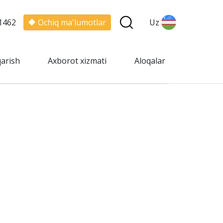
1462
Ochiq ma'lumotlar
Uz
qarish
Axborot xizmati
Aloqalar