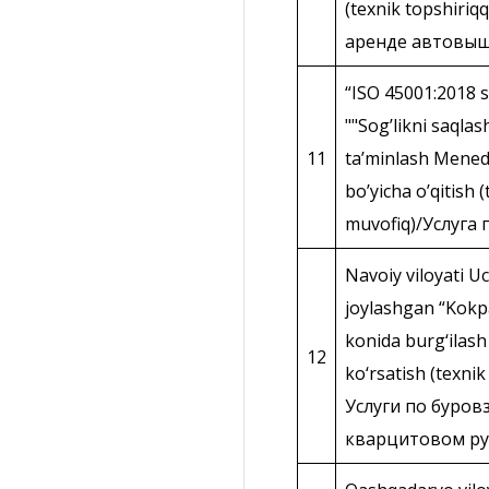
(texnik topshiriq
аренде автовышк
“ISO 45001:2018 
""Sogʼlikni saqlas
11
taʼminlash Menedj
boʼyicha oʼqitish 
muvofiq)/Услуга
Navoiy viloyati 
joylashgan “Kokpa
konida burg‘ilash 
12
ko‘rsatish (texni
Услуги по буро
кварцитовом р