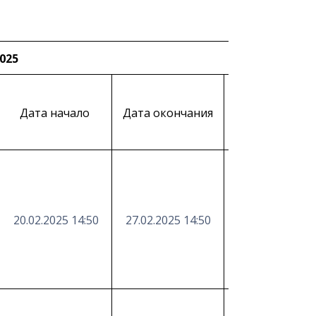
2025
Ссылка об
Дата начало
Дата окончания
exari
20.02.2025 14:50
27.02.2025 14:50
https://etender