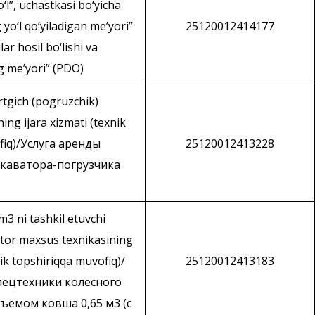
o‘l”, uchastkasi bo‘yicha
yo‘l qo‘yiladigan me’yori”
25120012414177
lar hosil bo‘lishi va
ng me’yori” (PDO)
rtgich (pogruzchik)
ing ijara xizmati (texnik
fiq)/Услуга аренды
25120012413228
скаватора-погрузчика
m3 ni tashkil etuvchi
vator maxsus texnikasining
nik topshiriqqa muvofiq)/
25120012413183
пецтехники колесного
бъемом ковша 0,65 м3 (с