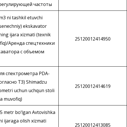
(регулирующей частоты
m3 ni tashkil etuvchi
usenechniy) ekskavator
ing ijara xizmati (texnik
25120012414950
ofiq)/Аренда спецтехники
каватора с объемом
ля спектрометра PDA-
огласно ТЗ) Shimadzu
25120012414619
metri uchun uchqun stoli
qa muvofiq)
45 metr bo‘lgan Avtovishka
i ijaraga olish xizmati
25120012413085