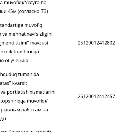
qa muvofiq)/Услуга по
и 45м (согласно ТЗ)
standartiga muvofiq
h va mehnat xavfsizligini
menti tizimi” mavzusi
25120012412802
(texnik topshiriqqa
 по обучению
Uchquduq tumanida
tas” kvarsit
va portlatish xizmatlarini
25120012412457
k topshiriqqa muvofiq)/
взрывным работам на
удн