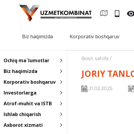
Biz haqimizda
Korporativ boshqaruv
Bosh sahifa /
Ochiq ma`lumotlar
Biz haqimizda
JORIY TANL
Korporativ boshqaruv
21.02.2025
Investorlarga
Atrof-muhit va ISTB
Ishlab chiqarish
Axborot xizmati