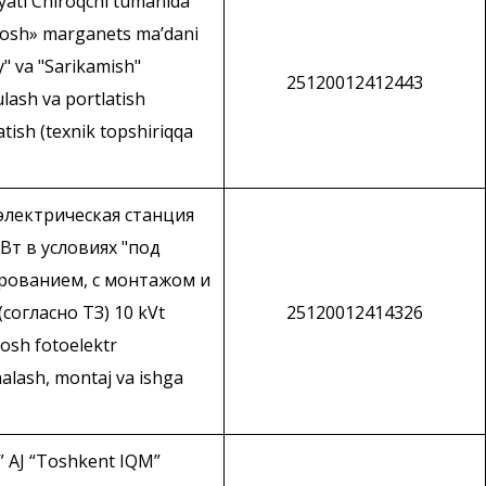
yati Chiroqchi tumanida
tosh» marganets maʼdani
" va "Sarikamish"
25120012412443
lash va portlatish
atish (texnik topshiriqqa
электрическая станция
т в условиях "под
ированием, с монтажом и
согласно ТЗ) 10 kVt
25120012414326
osh fotoelektr
ihalash, montaj va ishga
 AJ “Toshkent IQM”