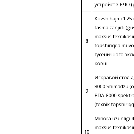
устройств РЧО 
Kovsh hajmi 1.25 
tasma zanjirli (g
maxsus texnikasin
8
topshiriqqa muv
гусеничного экс
ковш
Искравой стол д
8000 Shimadzu (с
9
PDA-8000 spektro
(texnik topshiriq
Minora uzunligi 
maxsus texnikasin
10