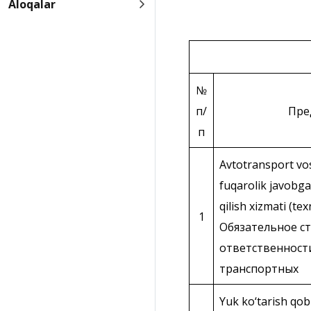
Aloqalar
№
п/
Пре
п
Avtotransport vos
fuqarolik javobga
qilish xizmati (te
1
Обязательное ст
ответственност
транспортных
Yuk ko‘tarish qob