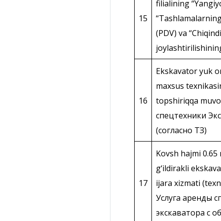
filialining “Yangiy
15
“Tashlamalаrning 
(PDV) va “Chiqindi
joylashtirilishini
Ekskavator yuk o
maxsus texnikasin
16
topshiriqqa muvo
спецтехники Эк
(согласно ТЗ)
Kovsh hajmi 0.65 
g‘ildirakli ekska
17
ijara xizmati (tex
Услуга аренды с
экскаватора с о