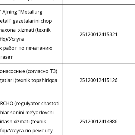
 AJning “Metallurg
etall” gazetalarini chop
axona xizmati (texnik
25120012415321
fiq)/Услуга
х работ по печатанию
газет
онасосные (согласно ТЗ)
atlari (texnik topshiriqqa
25120012415126
 RCHO (regulyator chastoti
hlar sonini me’yorlovchi
irlash xizmati (texnik
25120012414986
fiq)/Услуга по ремонту