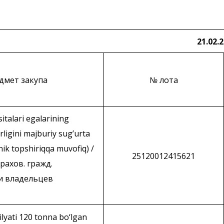
21.02.
дмет закупа
№ лота
italari egalarining
rligini majburiy sug’urta
xnik topshiriqqa muvofiq) /
25120012415621
рахов. гражд.
и владельцев
ilyati 120 tonna bo‘lgan