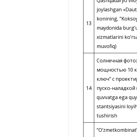
Qashqadaryo vilo
joylashgan «Dau
konining, "Koksoy
13
maydonida burgʼu
xizmatlarini koʼrs
muvofiq)
Солнечная фото
мощностью 10 кВ
ключ" с проект
14
пуско-наладкой (
quvvatga ega quy
stantsiyasini loy
tushirish
“O‘zmetkombinat”