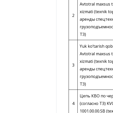
Avtotral maxsus te
xizmati (texnik t
2
аренды спецтех
грузоподъемнос
ТЗ)
Yuk ko‘tarish qob
Avtotral maxsus te
xizmati (texnik t
3
аренды спецтех
грузоподъемност
ТЗ)
Цепь КВО по чер
4
(согласно ТЗ) KV
1001.00.00.SB (te