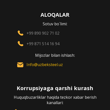
ALOQALAR
Sotuv bo`limi:
+99 890 902 71 02
+99 871 514 16 94
Mijozlar bilan ishlash:
Info@uzbeksteel.uz
Korrupsiyaga qarshi kurash
Huquqbuzarliklar haqida tezkor xabar berish
kanallari: