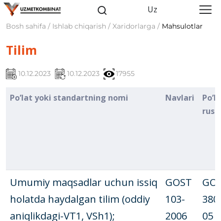
Uz
Bosh sahifa / Ishlab chiqarish / Xaridorlarga /
Mahsulotlar
Tilim
10.12.2023
10.12.2023
17955
Po’lat yoki standartning nomi
Navlari
Po’l
rusu
Umumiy maqsadlar uchun issiq
GOST
GO
holatda haydalgan tilim (oddiy
103-
380
aniqlikdagi-VT1, VSh1);
2006
05