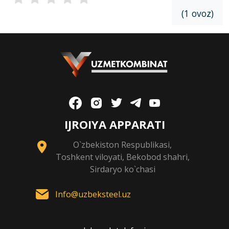
(1 ovoz)
IJROIYA APPARATI
O`zbekiston Respublikasi,
Toshkent viloyati, Bekobod shahri,
Sirdaryo ko`chasi
Info@uzbeksteel.uz