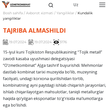
Uz
Bosh sahifa / Axborot xizmati / Yangiliklar /
Kundalik
yangiliklar
TAJRIBA ALMASHILDI
19.07.2024
19.07.2024
3176
15-iyul kuni Tojikiston Respublikasining “Tojik metall”
zavodi kasaba uyushmasi delegatsiyasi
“O‘zmetkombinat” AJga tashrif buyurishdi. Mehmonlar
dastlab kombinat tarixi muzeyida bo‘lib, muzeyning
faoliyati, undagi korxona qurilishidan tortib,
kombinatning ayni paytdagi ishlab chiqarish jarayonlari,
ishlab chiqarilayotgan mahsulotlar, taniqli metallurglar
haqida qo‘yilgan eksponatlar to‘g‘risida ma’lumotlarga
ega bo‘lishdi.