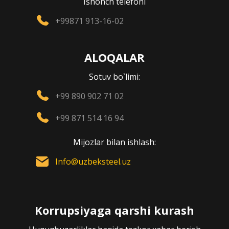
Ishonch telefoni
+99871 913-16-02
ALOQALAR
Sotuv bo`limi:
+99 890 902 71 02
+99 871 514 16 94
Mijozlar bilan ishlash:
Info@uzbeksteel.uz
Korrupsiyaga qarshi kurash