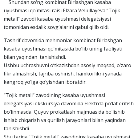
Shundan so‘ng kombinat Birlashgan kasaba
uyushmasi qo‘mitasi raisi Elzara Veliullayeva “Tojik
metall” zavodi kasaba uyushmasi delegatsiyasi
tomonidan esdalik sovg‘alarini qabul qilib oldi.
Tashrif davomida mehmonlar kombinat Birlashgan
kasaba uyushmasi qo‘mitasida bo‘lib uning faoliyati
bilan yaqindan tanishishdi.
Ushbu uchrashuvni o‘tkazishdan asosiy maqsad, o‘zaro
fikr almashish, tajriba oshirish, hamkorlikni yanada
kengroq yo‘lga qo‘yishdan iboratdir.
“Tojik metall” zavodining kasaba uyushmasi
delegatsiyasi ekskursiya davomida Elektrda po‘lat eritish
bo‘linmasda, Quyuv prokatlash majmuasida bo‘lishib
ishlab chiqarish va qurilish jarayonlari bilan yaqindan
tanishishdi.
Shu tariqa “Tojik metall” zavodining kasaba uyushmasi