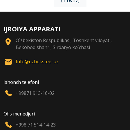
(1 ovoz)
IJROIYA APPARATI
O`zbekiston Respublikasi, Toshkent viloyati,
Bekobod shahri, Sirdaryo ko`chasi
Info@uzbeksteel.uz
Ishonch telefoni
+99871 913-16-02
Ofis menedjeri
+998 71 514-14-23