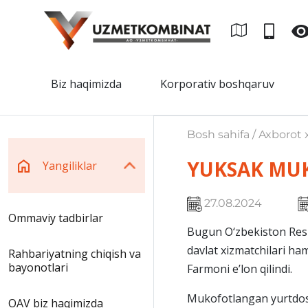
Biz haqimizda
Korporativ boshqaruv
Bosh sahifa / Axborot x
YUKSAK MU
Yangiliklar
27.08.2024
Ommaviy tadbirlar
Bugun O‘zbekiston Respu
davlat xizmatchilari ham
Rahbariyatning chiqish va
bayonotlari
Farmoni e’lon qilindi.
Mukofotlangan yurtdoshl
OAV biz haqimizda