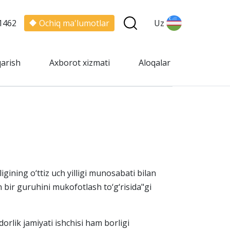
1462
Ochiq ma'lumotlar
Uz
qarish
Axborot xizmati
Aloqalar
ining o‘ttiz uch yilligi munosabati bilan
n bir guruhini mukofotlash to‘g‘risida"gi
rlik jamiyati ishchisi ham borligi