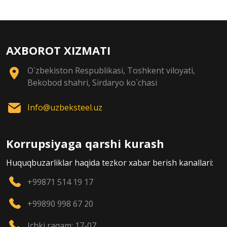
AXBOROT XIZMATI
O`zbekiston Respublikasi, Toshkent viloyati,
Bekobod shahri, Sirdaryo ko`chasi
Info@uzbeksteel.uz
Korrupsiyaga qarshi kurash
Huquqbuzarliklar haqida tezkor xabar berish kanallari:
+99871 514 19 17
+99890 998 67 20
Ichki raqam: 17-07