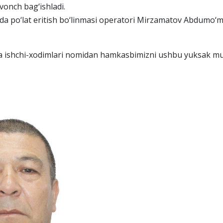
vonch bag‘ishladi.
da po‘lat eritish bo‘linmasi operatori Mirzamatov Abdumo‘m
va ishchi-xodimlari nomidan hamkasbimizni ushbu yuksak m