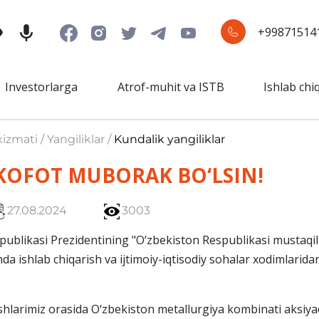
+99871514
Investorlarga
Atrof-muhit va ISTB
Ishlab chi
izmati / Yangiliklar /
Kundalik yangiliklar
KOFOT MUBORAK BO‘LSIN!
27.08.2024
3003
blikasi Prezidentining "O‘zbekiston Respublikasi mustaqillig
da ishlab chiqarish va ijtimoiy-iqtisodiy sohalar xodimlarida
arimiz orasida O‘zbekiston metallurgiya kombinati aksiyado