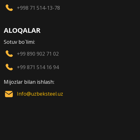
+998 71 514-13-78
ALOQALAR
Sotuv bo`limi:
+99 890 902 71 02
+99 871 514 16 94
Mijozlar bilan ishlash:
Info@uzbeksteel.uz