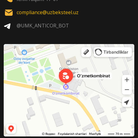
compliance@uzbeksteel.uz
@UMK_ANTICOR_BOT