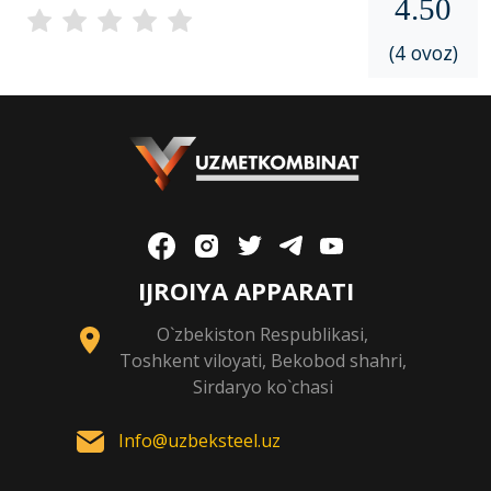
4.50
(4 ovoz)
IJROIYA APPARATI
O`zbekiston Respublikasi,
Toshkent viloyati, Bekobod shahri,
Sirdaryo ko`chasi
Info@uzbeksteel.uz