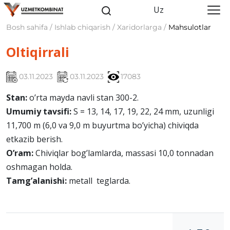
Uz
Bosh sahifa / Ishlab chiqarish / Xaridorlarga /
Mahsulotlar
Oltiqirrali
03.11.2023
03.11.2023
17083
Stan:
o’rta mayda navli stan 300-2.
Umumiy tavsifi:
S = 13, 14, 17, 19, 22, 24 mm, uzunligi
11,700 m (6,0 va 9,0 m buyurtma bo’yicha) chiviqda
еtkazib bеrish.
O’ram:
Chiviqlar bog’lamlarda, massasi 10,0 tonnadan
oshmagan holda.
Tamg’alanishi:
mеtall teglarda.