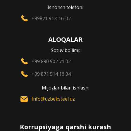
Ishonch telefoni
+99871 913-16-02
ALOQALAR
Sotuv bo`limi:
+99 890 902 71 02
+99 871 514 16 94
Mijozlar bilan ishlash:
Info@uzbeksteel.uz
Korrupsiyaga qarshi kurash