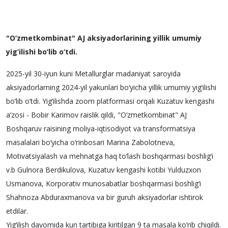
"O‘zmetkombinat" AJ aksiyadorlarining yillik umumiy
yig‘ilishi bo‘lib o‘tdi.
2025-yil 30-iyun kuni Metallurglar madaniyat saroyida
aksiyadorlarning 2024-yil yakunlari bo‘yicha yillik umumiy yig‘ilishi
bo‘lib o‘tdi. Yig‘ilishda zoom platformasi orqali Kuzatuv kengashi
a’zosi - Bobir Karimov raislik qildi, "O‘zmetkombinat" AJ
Boshqaruv raisining moliya-iqtisodiyot va transformatsiya
masalalari bo‘yicha o‘rinbosari Marina Zabolotneva,
Motivatsiyalash va mehnatga haq to‘lash boshqarmasi boshlig‘i
v.b Gulnora Berdikulova, Kuzatuv kengashi kotibi Yulduzxon
Usmanova, Korporativ munosabatlar boshqarmasi boshlig‘i
Shahnoza Abduraxmanova va bir guruh aksiyadorlar ishtirok
etdilar.
Yig‘ilish davomida kun tartibiga kiritilgan 9 ta masala ko‘rib chiqildi.