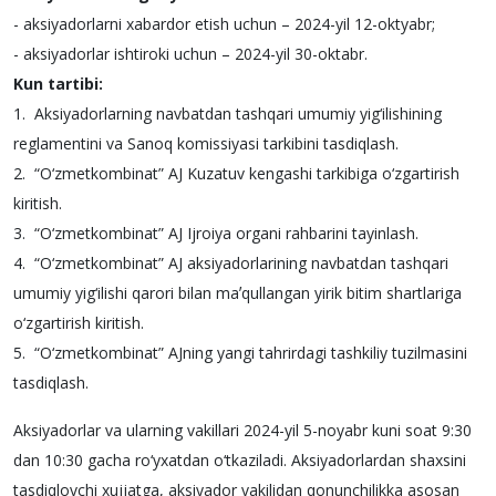
- aksiyadorlarni xabardor etish uchun – 2024-yil 12-oktyabr;
- aksiyadorlar ishtiroki uchun – 2024-yil 30-oktabr.
Kun tartibi:
1. Aksiyadorlarning navbatdan tashqari umumiy yig‘ilishining
reglamentini va Sanoq komissiyasi tarkibini tasdiqlash.
2. “O‘zmetkombinat” АJ Kuzatuv kengashi tarkibiga o‘zgartirish
kiritish.
3. “O‘zmetkombinat” АJ Ijroiya organi rahbarini tayinlash.
4. “O‘zmetkombinat” АJ aksiyadorlarining navbatdan tashqari
umumiy yig‘ilishi qarori bilan maʼqullangan yirik bitim shartlariga
o‘zgartirish kiritish.
5. “O‘zmetkombinat” АJning yangi tahrirdagi tashkiliy tuzilmasini
tasdiqlash.
Aksiyadorlar va ularning vakillari 2024-yil 5-noyabr kuni soat 9:30
dan 10:30 gacha ro‘yxatdan o‘tkaziladi. Aksiyadorlardan shaxsini
tasdiqlovchi xujjatga, aksiyador vakilidan qonunchilikka asosan