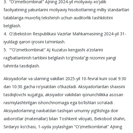
3. “O‘zmetkombinat” AJning 2024-yil moliyaviy-xo‘jalik
faoliyatining yakunlarini moliyaviy hisobotlarning milliy standartlari
talablariga muvofiq tekshirish uchun auditorlik tashkilotini
belgilash.
4. O‘zbekiston Respublikasi Vazirlar Mahkamasining 2024-yil 31-
iyuldagi qarori ijrosini ta’minlash.
5. ““O‘zmetkombinat” AJ Kuzatuv kengashi a’zolarini
rag‘batlantirish tartibini belgilash to‘g‘risida”gi nizomni yangi
tahrirda tasdiqlash.
Aksiyadorlar va ularning vakillari 2025-yil 10-fevral kuni soat 9:30
dan 10:30 gacha ro‘yxatdan o‘tkaziladi. Aksiyadorlardan shaxsini
tasdiqlovchi xujjatga, aksiyador vakilidan qonunchilikka asosan
rasmiylashtirilgan ishonchnomaga ega bo‘lishlari so‘raladi .
Aksiyadorlarning navbatdan tashqari umumiy yig‘ilishiga doir
axborotlar (materiallar) bilan Toshkent viloyati, Bekobod shahri,
Sirdaryo ko‘chasi, 1-uyda joylashgan “O‘zmetkombinat” AJning