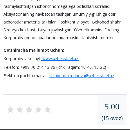
rasmiylashtirilgan ishonchnomaga ega bo‘lishlari so‘raladi .
Aksiyadorlarning navbatdan tashqari umumiy yig‘ilishiga doir
axborotlar (materiallar) bilan Toshkent viloyati, Bekobod shahri,
Sirdaryo ko‘chasi, 1-uyda joylashgan “O‘zmetkombinat” AJning
Korporativ munosabatlar boshqarmasida tanishish mumkin.
Qo‘shimcha ma’lumot uchun:
Korporativ veb-sayt:
www.uzbeksteel.uz
Telefon: +998 70 214 13 86 (ichki raqam: 10-46, 13-22)
Elektron pochta manzili:
sh.abduraxmanova@uzbeksteel.uz
5.00
(15 ovoz)