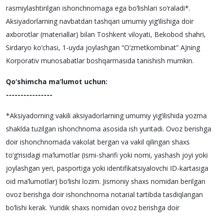
rasmiylashtirilgan ishonchnomaga ega bo‘lishlari so‘raladi*.
Aksiyadorlarning navbatdan tashqari umumiy yig‘ilishiga doir
axborotlar (materiallar) bilan Toshkent viloyati, Bekobod shahri,
Sirdaryo ko‘chasi, 1-uyda joylashgan “O‘zmetkombinat” AJning
Korporativ munosabatlar boshqarmasida tanishish mumkin.
Qo‘shimcha ma’lumot uchun:
----------------
*Aksiyadorning vakili aksiyadorlarning umumiy yig‘ilishida yozma
shaklda tuzilgan ishonchnoma asosida ish yuritadi. Ovoz berishga
doir ishonchnomada vakolat bergan va vakil qilingan shaxs
to‘g‘risidagi ma’lumotlar (ismi-sharifi yoki nomi, yashash joyi yoki
joylashgan yeri, pasportiga yoki identifikatsiyalovchi ID-kartasiga
oid ma’lumotlar) bo‘lishi lozim. Jismoniy shaxs nomidan berilgan
ovoz berishga doir ishonchnoma notarial tartibda tasdiqlangan
bo‘lishi kerak. Yuridik shaxs nomidan ovoz berishga doir