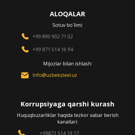
ALOQALAR
Sotuv bo`limi:
+99 890 902 71 02
+99 871 514 16 94
Mijozlar bilan ishlash:
Info@uzbeksteel.uz
Korrupsiyaga qarshi kurash
Huquqbuzarliklar haqida tezkor xabar berish
kanallari:
+99871 514 19 17