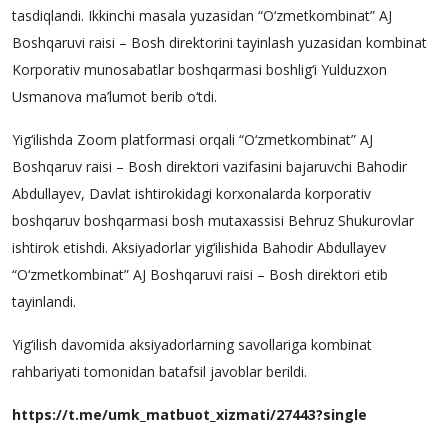
tasdiqlandi. Ikkinchi masala yuzasidan “O‘zmetkombinat” AJ
Boshqaruvi raisi – Bosh direktorini tayinlash yuzasidan kombinat
Korporativ munosabatlar boshqarmasi boshlig‘i Yulduzxon
Usmanova ma’lumot berib o‘tdi.
Yig‘ilishda Zoom platformasi orqali “O‘zmetkombinat” AJ
Boshqaruv raisi – Bosh direktori vazifasini bajaruvchi Bahodir
Abdullayev, Davlat ishtirokidagi korxonalarda korporativ
boshqaruv boshqarmasi bosh mutaxassisi Behruz Shukurovlar
ishtirok etishdi. Aksiyadorlar yig‘ilishida Bahodir Abdullayev
“O‘zmetkombinat” AJ Boshqaruvi raisi – Bosh direktori etib
tayinlandi.
Yig‘ilish davomida aksiyadorlarning savollariga kombinat
rahbariyati tomonidan batafsil javoblar berildi.
https://t.me/umk_matbuot_xizmati/27443?single