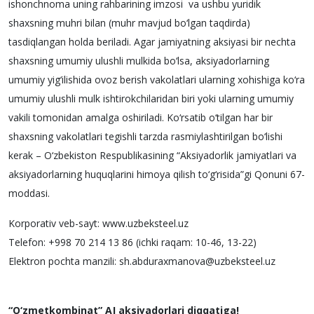
ishonchnoma uning rahbarining imzosi va ushbu yuridik
shaxsning muhri bilan (muhr mavjud bo‘lgan taqdirda)
tasdiqlangan holda beriladi. Agar jamiyatning aksiyasi bir nechta
shaxsning umumiy ulushli mulkida bo‘lsa, aksiyadorlarning
umumiy yig‘ilishida ovoz berish vakolatlari ularning xohishiga ko‘ra
umumiy ulushli mulk ishtirokchilaridan biri yoki ularning umumiy
vakili tomonidan amalga oshiriladi. Ko‘rsatib o‘tilgan har bir
shaxsning vakolatlari tegishli tarzda rasmiylashtirilgan bo‘lishi
kerak – O‘zbekiston Respublikasining “Aksiyadorlik jamiyatlari va
aksiyadorlarning huquqlarini himoya qilish to‘g‘risida”gi Qonuni 67-
moddasi.
Korporativ veb-sayt: www.uzbeksteel.uz
Telefon: +998 70 214 13 86 (ichki raqam: 10-46, 13-22)
Elektron pochta manzili: sh.abduraxmanova@uzbeksteel.uz
“O‘zmetkombinat” AJ aksiyadorlari diqqatiga!