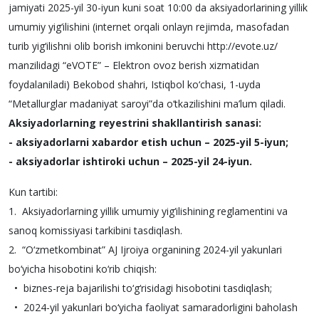
jamiyati 2025-yil 30-iyun kuni soat 10:00 da aksiyadorlarining yillik
umumiy yig‘ilishini (internet orqali onlayn rejimda, masofadan
turib yig‘ilishni olib borish imkonini beruvchi http://evote.uz/
manzilidagi “eVOTE” – Elektron ovoz berish xizmatidan
foydalaniladi) Bekobod shahri, Istiqbol ko‘chasi, 1-uyda
“Metallurglar madaniyat saroyi”da o‘tkazilishini ma’lum qiladi.
Aksiyadorlarning reyestrini shakllantirish sanasi:
- aksiyadorlarni xabardor etish uchun – 2025-yil 5-iyun;
- aksiyadorlar ishtiroki uchun – 2025-yil 24-iyun.
Kun tartibi:
1. Aksiyadorlarning yillik umumiy yig‘ilishining reglamentini va
sanoq komissiyasi tarkibini tasdiqlash.
2. “O‘zmetkombinat” AJ Ijroiya organining 2024-yil yakunlari
bo‘yicha hisobotini ko‘rib chiqish:
• biznes-reja bajarilishi to‘g‘risidagi hisobotini tasdiqlash;
• 2024-yil yakunlari bo‘yicha faoliyat samaradorligini baholash