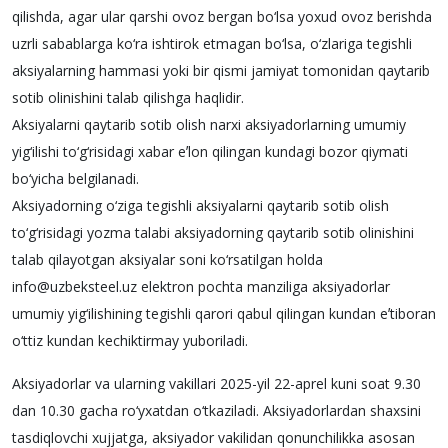
qilishda, agar ular qarshi ovoz bergan bo‘lsa yoxud ovoz berishda
uzrli sabablarga ko‘ra ishtirok etmagan bo‘lsa, o‘zlariga tegishli
aksiyalarning hammasi yoki bir qismi jamiyat tomonidan qaytarib
sotib olinishini talab qilishga haqlidir.
Aksiyalarni qaytarib sotib olish narxi aksiyadorlarning umumiy
yig‘ilishi to‘g‘risidagi xabar eʼlon qilingan kundagi bozor qiymati
bo‘yicha belgilanadi.
Aksiyadorning o‘ziga tegishli aksiyalarni qaytarib sotib olish
to‘g‘risidagi yozma talabi aksiyadorning qaytarib sotib olinishini
talab qilayotgan aksiyalar soni ko‘rsatilgan holda
info@uzbeksteel.uz elektron pochta manziliga aksiyadorlar
umumiy yig‘ilishining tegishli qarori qabul qilingan kundan eʼtiboran
o‘ttiz kundan kechiktirmay yuboriladi.
Aksiyadorlar va ularning vakillari 2025-yil 22-aprel kuni soat 9.30
dan 10.30 gacha ro‘yxatdan o‘tkaziladi. Aksiyadorlardan shaxsini
tasdiqlovchi xujjatga, aksiyador vakilidan qonunchilikka asosan