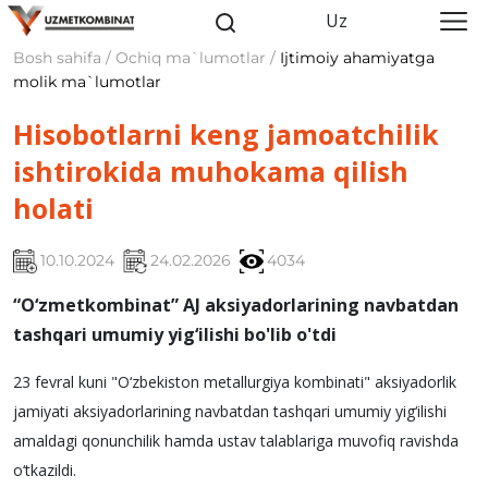
Uz
Bosh sahifa / Ochiq ma`lumotlar /
Ijtimoiy ahamiyatga
molik ma`lumotlar
Hisobotlarni keng jamoatchilik
ishtirokida muhokama qilish
holati
10.10.2024
24.02.2026
4034
“O‘zmetkombinat” AJ aksiyadorlarining navbatdan
tashqari umumiy yig‘ilishi bo'lib o'tdi
23 fevral kuni "O‘zbekiston metallurgiya kombinati" aksiyadorlik
jamiyati aksiyadorlarining navbatdan tashqari umumiy yig‘ilishi
amaldagi qonunchilik hamda ustav talablariga muvofiq ravishda
o‘tkazildi.