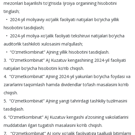
mezonlari bajarilishi to‘g‘risida Ijroiya organining hisobotini
tinglash;
• 2024-yil moliyaviy-xo‘jalik faoliyati natijalari bo‘yicha yillik
hisobotini tasdiqlash;
• 2024-yil moliya-xo‘jalik faoliyati tekshiruvi natijalari bo‘yicha
auditorlik tashkiloti xulosasini maʼqullash;
• “O‘zmetkombinat” AJning yillik hisobotini tasdiqlash.
3. “O‘zmetkombinat” AJ Kuzatuv kengashining 2024-yil faoliyati
natijalari bo‘yicha hisobotini ko‘rib chiqish.
4. “O‘zmetkombinat” AJning 2024-yil yakunlari bo‘yicha foydasi va
zararlarini taqsimlash hamda dividendlar to‘lash masalasini ko‘rib
chiqish.
5. “O‘zmetkombinat” AJning yangi tahrirdagi tashkiliy tuzilmasini
tasdiqlash.
6. “O‘zmetkombinat” AJ Kuzatuv kengashi aʼzosining vakolatlarini
muddatidan ilgari tugatish masalasini ko‘rib chiqish.
7. “O‘zmetkombinat” AJ joriy xo‘jalik faoliyatiga taalluqli bitimlarni