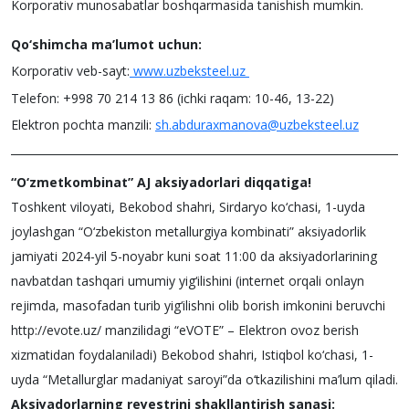
Korporativ munosabatlar boshqarmasida tanishish mumkin.
Qo‘shimcha ma’lumot uchun:
Korporativ veb-sayt:
www.uzbeksteel.uz
Telefon: +998 70 214 13 86 (ichki raqam: 10-46, 13-22)
Elektron pochta manzili:
sh.abduraxmanova@uzbeksteel.uz
“O‘zmetkombinat” AJ aksiyadorlari diqqatiga!
Toshkent viloyati, Bekobod shahri, Sirdaryo ko‘chasi, 1-uyda
joylashgan “O‘zbekiston metallurgiya kombinati” aksiyadorlik
jamiyati 2024-yil 5-noyabr kuni soat 11:00 da aksiyadorlarining
navbatdan tashqari umumiy yig‘ilishini (internet orqali onlayn
rejimda, masofadan turib yig‘ilishni olib borish imkonini beruvchi
http://evote.uz/ manzilidagi “eVOTE” – Elektron ovoz berish
xizmatidan foydalaniladi) Bekobod shahri, Istiqbol ko‘chasi, 1-
uyda “Metallurglar madaniyat saroyi”da o‘tkazilishini ma’lum qiladi.
Aksiyadorlarning reyestrini shakllantirish sanasi: