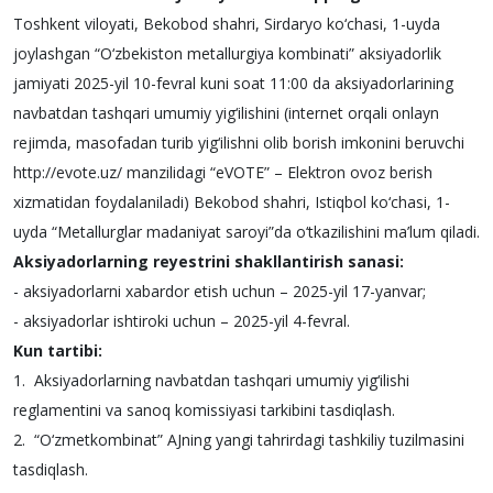
Toshkent viloyati, Bekobod shahri, Sirdaryo ko‘chasi, 1-uyda
joylashgan “O‘zbekiston metallurgiya kombinati” aksiyadorlik
jamiyati 2025-yil 10-fevral kuni soat 11:00 da aksiyadorlarining
navbatdan tashqari umumiy yig‘ilishini (internet orqali onlayn
rejimda, masofadan turib yig‘ilishni olib borish imkonini beruvchi
http://evote.uz/ manzilidagi “eVOTE” – Elektron ovoz berish
xizmatidan foydalaniladi) Bekobod shahri, Istiqbol ko‘chasi, 1-
uyda “Metallurglar madaniyat saroyi”da o‘tkazilishini ma’lum qiladi.
Aksiyadorlarning reyestrini shakllantirish sanasi:
- aksiyadorlarni xabardor etish uchun – 2025-yil 17-yanvar;
- aksiyadorlar ishtiroki uchun – 2025-yil 4-fevral.
Kun tartibi:
1. Aksiyadorlarning navbatdan tashqari umumiy yig‘ilishi
reglamentini va sanoq komissiyasi tarkibini tasdiqlash.
2. “O‘zmetkombinat” АJning yangi tahrirdagi tashkiliy tuzilmasini
tasdiqlash.