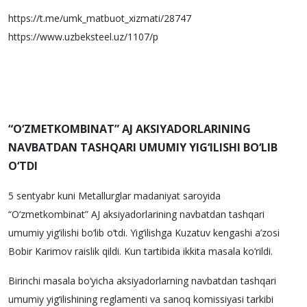
https://t.me/umk_matbuot_xizmati/28747
https://www.uzbeksteel.uz/1107/p
“O‘ZMETKOMBINAT” AJ AKSIYADORLARINING
NAVBATDAN TASHQARI UMUMIY YIG‘ILISHI BO‘LIB
O‘TDI
5 sentyabr kuni Metallurglar madaniyat saroyida
“O‘zmetkombinat” AJ aksiyadorlarining navbatdan tashqari
umumiy yig‘ilishi bo‘lib o‘tdi. Yig‘ilishga Kuzatuv kengashi a’zosi
Bobir Karimov raislik qildi. Kun tartibida ikkita masala ko‘rildi.
Birinchi masala bo‘yicha aksiyadorlarning navbatdan tashqari
umumiy yig‘ilishining reglamenti va sanoq komissiyasi tarkibi