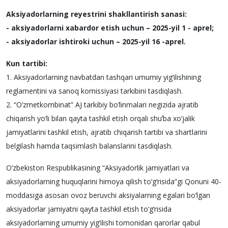
Aksiyadorlarning reyestrini shakllantirish sanasi:
- aksiyadorlarni xabardor etish uchun – 2025-yil 1 - aprel;
- aksiyadorlar ishtiroki uchun – 2025-yil 16 -aprel.
Kun tartibi:
1. Aksiyadorlarning navbatdan tashqari umumiy yig‘ilishining
reglamentini va sanoq komissiyasi tarkibini tasdiqlash.
2. “O‘zmetkombinat” AJ tarkibiy bo‘linmalari negizida ajratib
chiqarish yo‘li bilan qayta tashkil etish orqali shuʼba xo‘jalik
jamiyatlarini tashkil etish, ajratib chiqarish tartibi va shartlarini
belgilash hamda taqsimlash balanslarini tasdiqlash.
O‘zbekiston Respublikasining “Aksiyadorlik jamiyatlari va
aksiyadorlarning huquqlarini himoya qilish to‘g‘risida”gi Qonuni 40-
moddasiga asosan ovoz beruvchi aksiyalarning egalari bo‘lgan
aksiyadorlar jamiyatni qayta tashkil etish to‘g‘risida
aksiyadorlarning umumiy yig‘ilishi tomonidan qarorlar qabul