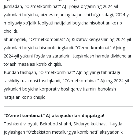
Jumladan, "O‘zmetkombinat" AJ Ijroiya organining 2024-yil
yakunlari bo‘yicha, biznes rejaning bajarilishi to‘g‘risidagi, 2024-yil
moliyaviy xo‘jalik faoliyati natijalari bo‘yicha hisobotlari ko‘rib
chiqildi.
Shuningdek, "O‘zmetkombinat" AJ Kuzatuv kengashining 2024-yil
yakunlari bo‘yicha hisoboti tinglandi. "O‘zmetkombinat" AJning
2024-yil yakuni foyda va zararlarini taqsimlash hamda dividendlar
to‘lash masalasi ko‘rib chiqildi.
Bundan tashqari, "O‘zmetkombinat" AJning yangi tahrirdagi
tashkiliy tuzilmasi tasdiqlandi, "O‘zmetkombinat" AJning 2024-yil
yakunlari bo‘yicha korporativ boshqaruv tizimini baholash
natijalari ko‘rib chiqildi.
“O‘zmetkombinat” AJ aksiyadorlari diqqatiga!
Toshkent viloyati, Bekobod shahri, Sirdaryo ko‘chasi, 1-uyda
joylashgan “O‘zbekiston metallurgiya kombinati” aksiyadorlik