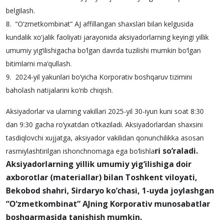
belgilash.
8. “O‘zmetkombinat” AJ affillangan shaxslari bilan kelgusida
kundalik xo‘jalik faoliyati jarayonida aksiyadorlarning keyingi yillik
umumiy yig‘ilishigacha bo‘lgan davrda tuzilishi mumkin bo‘lgan
bitimlarni ma’qullash.
9. 2024-yil yakunlari bo‘yicha Korporativ boshqaruv tizimini
baholash natijalarini ko‘rib chiqish.
Aksiyadorlar va ularning vakillari 2025-yil 30-iyun kuni soat 8:30
dan 9:30 gacha ro‘yxatdan o‘tkaziladi. Aksiyadorlardan shaxsini
tasdiqlovchi xujjatga, aksiyador vakilidan qonunchilikka asosan
ri so‘raladi.
rasmiylashtirilgan ishonchnomaga ega bo‘lishla
Aksiyadorlarning yillik umumiy yig‘ilishiga doir
axborotlar (materiallar) bilan Toshkent viloyati,
Bekobod shahri, Sirdaryo ko‘chasi, 1-uyda joylashgan
“O‘zmetkombinat” AJning Korporativ munosabatlar
boshqarmasida tanishish mumkin.