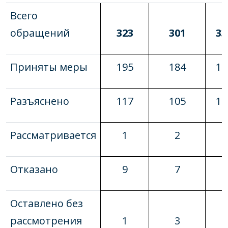
Всего
обращений
323
301
33
Приняты меры
195
184
15
Разъяснено
117
105
16
Рассматривается
1
2
1
Отказано
9
7
6
Оставлено без
рассмотрения
1
3
5