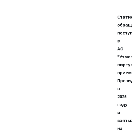
Стати
обращ
посту
в
АО
"Узме
вирту
прием
Прези
в
2025
году
и
взяты
на