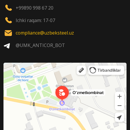
+99890 998 67 20
Ichki raqam: 17-07
compliance@uzbeksteel.uz
@UMK_ANTICOR_BOT