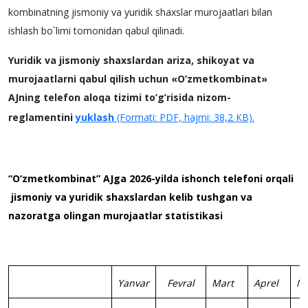
kombinatning jismoniy va yuridik shaxslar murojaatlari bilan
ishlash bo`limi tomonidan qabul qilinadi.
Yuridik va jismoniy shaxslardan ariza, shikoyat va
murojaatlarni qabul qilish uchun «O’zmеtkombinat»
AJning tеlеfon aloqa tizimi to’g’risida nizom-
rеglamеntini
yuklash
(Formati: PDF, hajmi: 38,2 КB).
“O‘zmetkombinat” AJga 202
6
-yilda ishonch telefoni orqali
jismoniy va yuridik shaxslardan kelib tushgan va
nazoratga olingan murojaatlar statistikasi
Yanvar
Fevral
Mart
Aprel
M