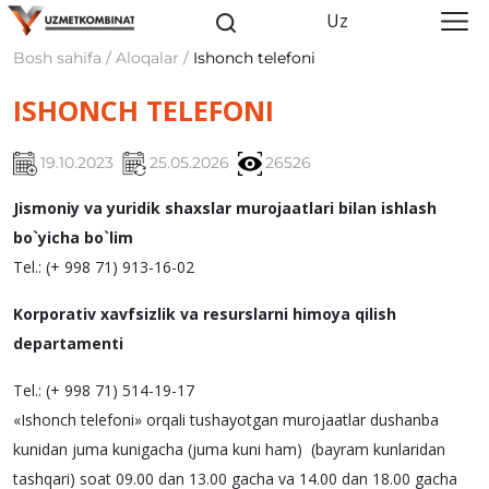
Uz
Bosh sahifa / Aloqalar /
Ishonch telefoni
ISHONCH TELEFONI
19.10.2023
25.05.2026
26526
Jismoniy va yuridik shaxslar murojaatlari bilan ishlash
bo`yicha bo`lim
Tel.: (+ 998 71) 913-16-02
Korporativ xavfsizlik va resurslarni himoya qilish
departamenti
Tel.: (+ 998 71) 514-19-17
«Ishonch tеlеfoni» orqali tushayotgan murojaatlar dushanba
kunidan juma kunigacha (juma kuni ham) (bayram kunlaridan
tashqari) soat 09.00 dan 13.00 gacha va 14.00 dan 18.00 gacha