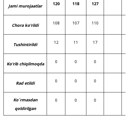
120
118
127
Jami murojaatlar
108
107
110
Chora ko’rildi
12
11
17
Tushintirildi
0
0
0
Ko’rib chiqilmoqda
0
0
0
Rad etildi
Ko`rmasdan
0
0
0
qoldirilgan