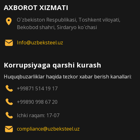
AXBOROT XIZMATI
O`zbekiston Respublikasi, Toshkent viloyati,
Bekobod shahri, Sirdaryo ko`chasi
Info@uzbeksteel.uz
Korrupsiyaga qarshi kurash
Huquqbuzarliklar haqida tezkor xabar berish kanallari:
+99871 514 19 17
+99890 998 67 20
Ichki raqam: 17-07
compliance@uzbeksteel.uz