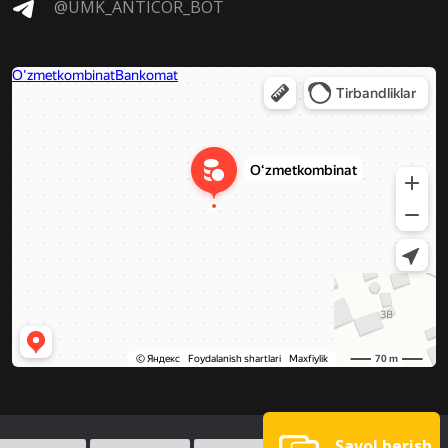
@UMK_ANTICOR_BOT
Savol berish