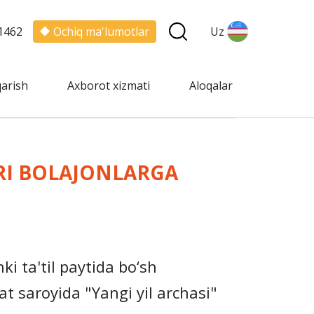
1462
Ochiq ma'lumotlar
Uz
qarish
Axborot xizmati
Aloqalar
RI BOLAJONLARGA
i ta'til paytida bo‘sh
t saroyida "Yangi yil archasi"