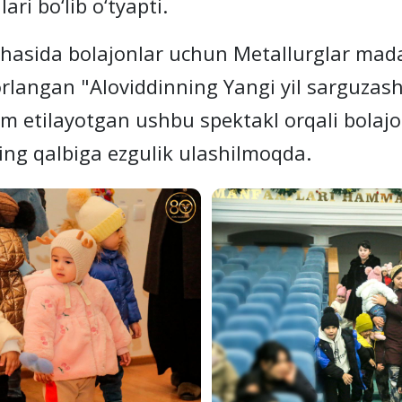
ri bo‘lib o‘tyapti.
ida bolajonlar uchun Metallurglar madani
langan "Aloviddinning Yangi yil sarguzash
im etilayotgan ushbu spektakl orqali bola
ning qalbiga ezgulik ulashilmoqda.