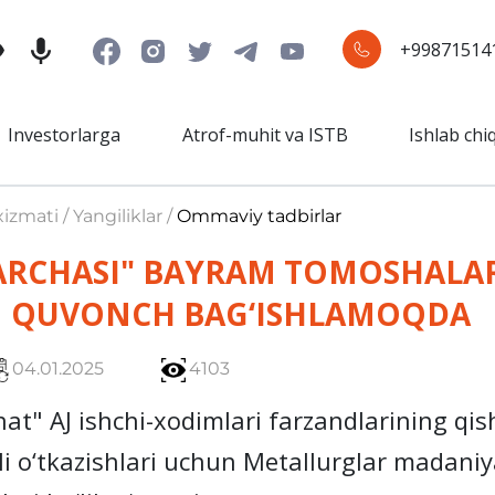
+99871514
Investorlarga
Atrof-muhit va ISTB
Ishlab chi
izmati / Yangiliklar /
Ommaviy tadbirlar
 ARCHASI" BAYRAM TOMOSHALA
 QUVONCH BAG‘ISHLAMOQDA
04.01.2025
4103
 AJ ishchi-xodimlari farzandlarining qishk
li o‘tkazishlari uchun Metallurglar madaniya