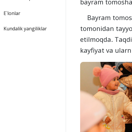
bayram tomoshala
E`lonlar
Bayram tomoshas
tomonidan tayyor
Kundalik yangiliklar
etilmoqda. Taqd
kayfiyat va ular