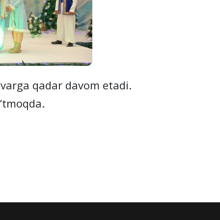
varga qadar davom etadi.
o‘tmoqda.