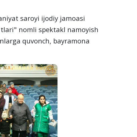
yat saroyi ijodiy jamoasi
tlari" nomli spektakl namoyish
jonlarga quvonch, bayramona