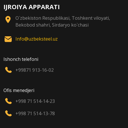
IJROIYA APPARATI
O`zbekiston Respublikasi, Toshkent viloyati,
Bekobod shahri, Sirdaryo ko`chasi
Info@uzbeksteel.uz
Ishonch telefoni
+99871 913-16-02
Ofis menedjeri
+998 71 514-14-23
+998 71 514-13-78