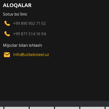
ALOQALAR
Sotuv bo`limi:
+99 890 902 71 02
+99 871 514 16 94
Mijozlar bilan ishlash:
Info@uzbeksteel.uz