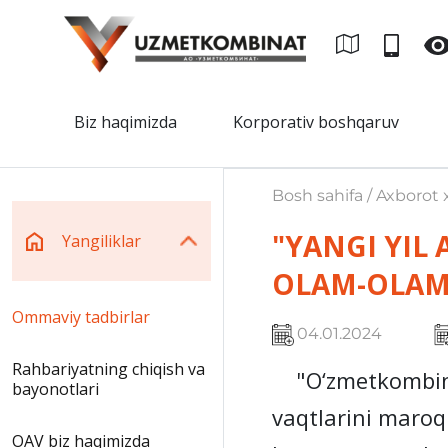
Biz haqimizda
Korporativ boshqaruv
Bosh sahifa / Axborot x
"YANGI YIL
Yangiliklar
OLAM-OLAM
Ommaviy tadbirlar
04.01.2024
Rahbariyatning chiqish va
"O‘zmetkombinat"
bayonotlari
vaqtlarini maroq
OAV biz haqimizda