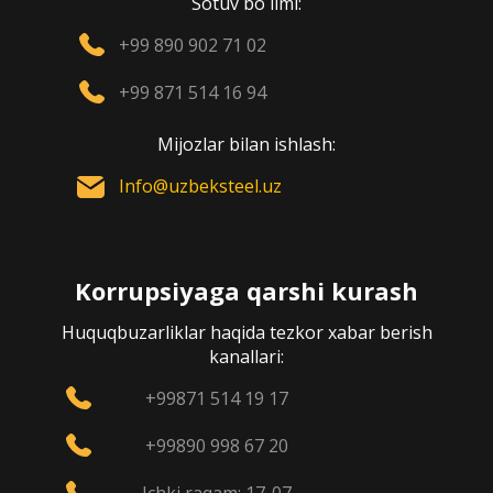
Sotuv bo`limi:
+99 890 902 71 02
+99 871 514 16 94
Mijozlar bilan ishlash:
Info@uzbeksteel.uz
Korrupsiyaga qarshi kurash
Huquqbuzarliklar haqida tezkor xabar berish
kanallari:
+99871 514 19 17
+99890 998 67 20