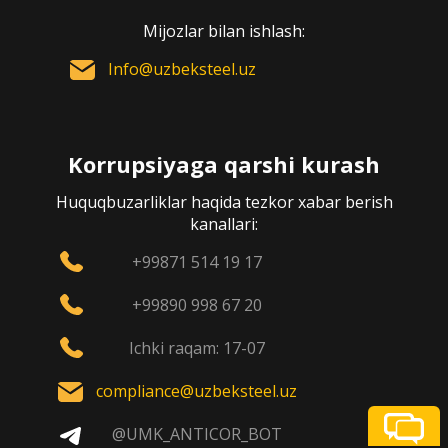
Mijozlar bilan ishlash:
Info@uzbeksteel.uz
Korrupsiyaga qarshi kurash
Huquqbuzarliklar haqida tezkor xabar berish
kanallari:
+99871 514 19 17
+99890 998 67 20
Ichki raqam: 17-07
compliance@uzbeksteel.uz
@UMK_ANTICOR_BOT