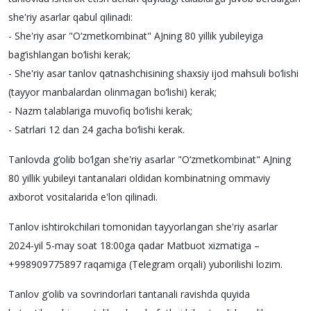
she'riy asarlar qabul qilinadi:
- She'riy asar "O‘zmetkombinat" AJning 80 yillik yubileyiga
bag‘ishlangan bo‘lishi kerak;
- She'riy asar tanlov qatnashchisining shaxsiy ijod mahsuli bo‘lishi
(tayyor manbalardan olinmagan bo‘lishi) kerak;
- Nazm talablariga muvofiq bo‘lishi kerak;
- Satrlari 12 dan 24 gacha bo‘lishi kerak.
Tanlovda g‘olib bo‘lgan she'riy asarlar "O‘zmetkombinat" AJning
80 yillik yubileyi tantanalari oldidan kombinatning ommaviy
axborot vositalarida e'lon qilinadi.
Tanlov ishtirokchilari tomonidan tayyorlangan she'riy asarlar
2024-yil 5-may soat 18:00ga qadar Matbuot xizmatiga –
+998909775897 raqamiga (Telegram orqali) yuborilishi lozim.
Tanlov g‘olib va sovrindorlari tantanali ravishda quyida