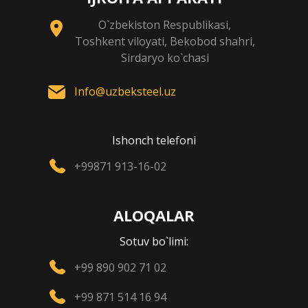
O`zbekiston Respublikasi,
Toshkent viloyati, Bekobod shahri,
Sirdaryo ko`chasi
Info@uzbeksteel.uz
Ishonch telefoni
+99871 913-16-02
ALOQALAR
Sotuv bo`limi:
+99 890 902 71 02
+99 871 514 16 94