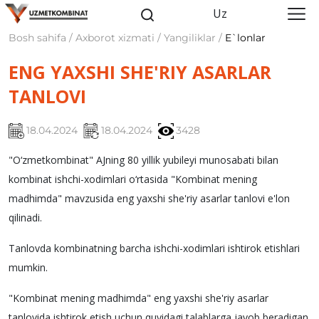
Uz
Bosh sahifa / Axborot xizmati / Yangiliklar /
E`lonlar
ENG YAXSHI SHE'RIY ASARLAR
TANLOVI
18.04.2024
18.04.2024
3428
"O‘zmetkombinat" AJning 80 yillik yubileyi munosabati bilan
kombinat ishchi-xodimlari o‘rtasida "Kombinat mening
madhimda" mavzusida eng yaxshi she'riy asarlar tanlovi e'lon
qilinadi.
Tanlovda kombinatning barcha ishchi-xodimlari ishtirok etishlari
mumkin.
"Kombinat mening madhimda" eng yaxshi she'riy asarlar
tanlovida ishtirok etish uchun quyidagi talablarga javob beradigan