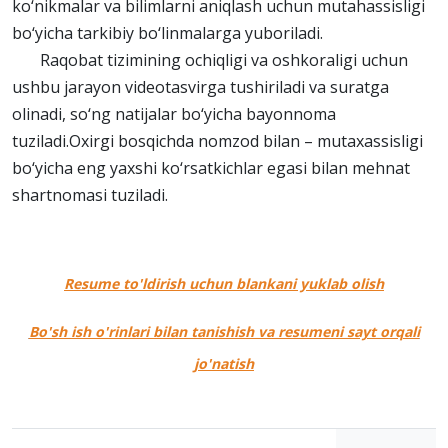
ko‘nikmalar va bilimlarni aniqlash uchun mutahassisligi
bo‘yicha tarkibiy bo‘linmalarga yuboriladi.
Raqobat tizimining ochiqligi va oshkoraligi uchun
ushbu jarayon videotasvirga tushiriladi va suratga
olinadi, so‘ng natijalar bo‘yicha bayonnoma
tuziladi.Oxirgi bosqichda nomzod bilan – mutaxassisligi
bo‘yicha eng yaxshi ko‘rsatkichlar egasi bilan mehnat
shartnomasi tuziladi.
Resume to'ldirish uchun blankani yuklab olish
Bo'sh ish o'rinlari bilan tanishish va resumeni sayt orqali
jo'natish