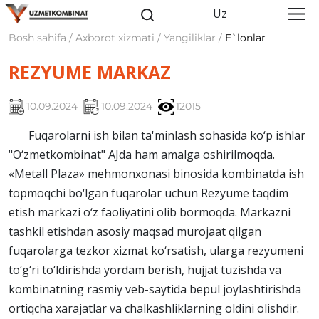
Uz
Bosh sahifa / Axborot xizmati / Yangiliklar /
E`lonlar
REZYUME MARKAZ
10.09.2024
10.09.2024
12015
Fuqarolarni ish bilan ta'minlash sohasida ko‘p ishlar
"O‘zmetkombinat" AJda ham amalga oshirilmoqda.
«Metall Plaza» mehmonxonasi binosida kombinatda ish
topmoqchi bo‘lgan fuqarolar uchun Rezyume taqdim
etish markazi o‘z faoliyatini olib bormoqda. Markazni
tashkil etishdan asosiy maqsad murojaat qilgan
fuqarolarga tezkor xizmat ko‘rsatish, ularga rezyumeni
to‘g‘ri to‘ldirishda yordam berish, hujjat tuzishda va
kombinatning rasmiy veb-saytida bepul joylashtirishda
ortiqcha xarajatlar va chalkashliklarning oldini olishdir.