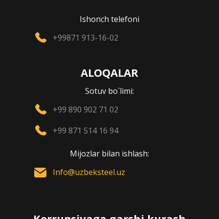
Ishonch telefoni
+99871 913-16-02
ALOQALAR
Sotuv bo`limi:
+99 890 902 71 02
+99 871 514 16 94
Mijozlar bilan ishlash:
Info@uzbeksteel.uz
Korrupsiyaga qarshi kurash