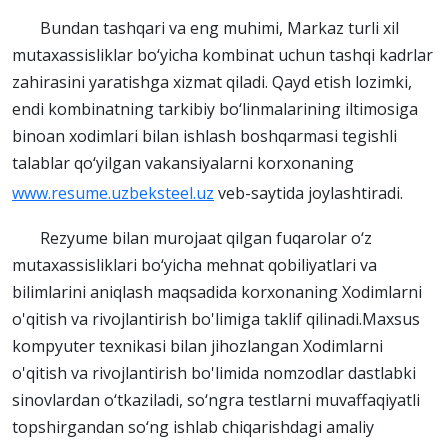
Bundan tashqari va eng muhimi, Markaz turli xil
mutaxassisliklar bo‘yicha kombinat uchun tashqi kadrlar
zahirasini yaratishga xizmat qiladi. Qayd etish lozimki,
endi kombinatning tarkibiy bo‘linmalarining iltimosiga
binoan xodimlari bilan ishlash boshqarmasi tegishli
talablar qo‘yilgan vakansiyalarni korxonaning
www.resume.uzbeksteel.uz
veb-saytida joylashtiradi.
Rezyume bilan murojaat qilgan fuqarolar o‘z
mutaxassisliklari bo‘yicha mehnat qobiliyatlari va
bilimlarini aniqlash maqsadida korxonaning Xodimlarni
o'qitish va rivojlantirish bo'limiga taklif qilinadi.Maxsus
kompyuter texnikasi bilan jihozlangan Xodimlarni
o'qitish va rivojlantirish bo'limida nomzodlar dastlabki
sinovlardan o‘tkaziladi, so‘ngra testlarni muvaffaqiyatli
topshirgandan so‘ng ishlab chiqarishdagi amaliy