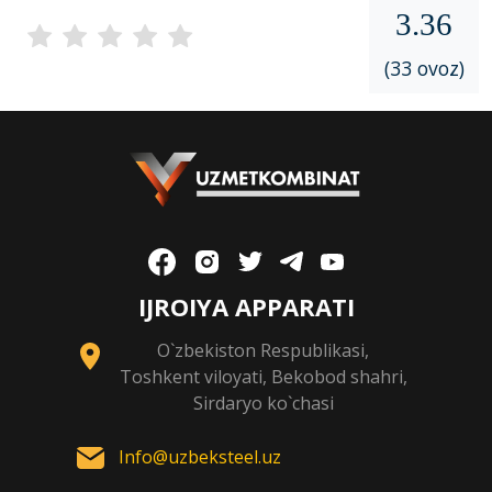
3.36
(33 ovoz)
IJROIYA APPARATI
O`zbekiston Respublikasi,
Toshkent viloyati, Bekobod shahri,
Sirdaryo ko`chasi
Info@uzbeksteel.uz