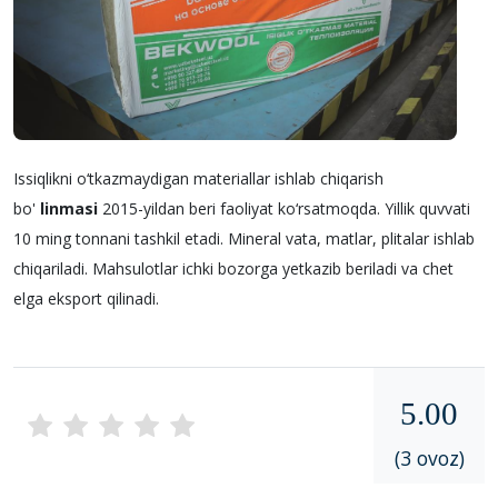
Issiqlikni o‘tkazmaydigan materiallar ishlab chiqarish
bo'
linmasi
2015-yildan beri faoliyat ko‘rsatmoqda. Yillik quvvati
10 ming tonnani tashkil etadi. Mineral vata, matlar, plitalar ishlab
chiqariladi. Mahsulotlar ichki bozorga yеtkazib beriladi va chet
elga eksport qilinadi.
5.00
(3 ovoz)