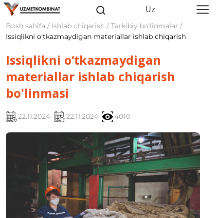
Uz
Bosh sahifa / Ishlab chiqarish / Tarkibiy bo‘linmalar /
Issiqlikni o‘tkazmaydigan materiallar ishlab chiqarish
Issiqlikni o‘tkazmaydigan
materiallar ishlab chiqarish
bo'linmasi
22.11.2024
22.11.2024
4010